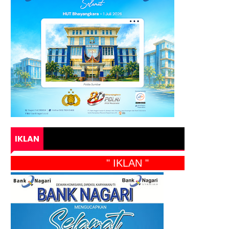
IKLAN
" IKLAN "