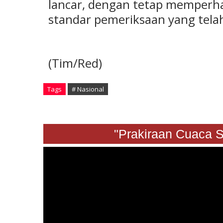
lancar, dengan tetap memperha
standar pemeriksaan yang tela
(Tim/Red)
Tags
# Nasional
"Prakiraan Cuaca Sabtu