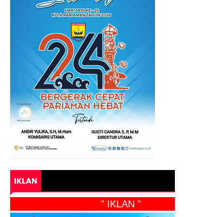
IKLAN
" IKLAN "