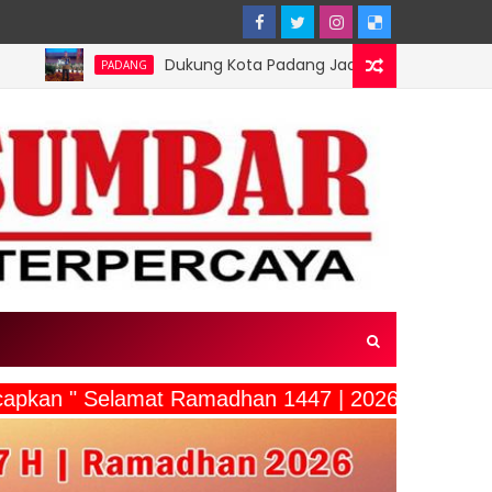
Dukung Kota Padang Jadi Kota Inovator, Kartu Registrasi Ke
ADANG
gucapkan " Selamat Ramadhan 1447 | 2026"