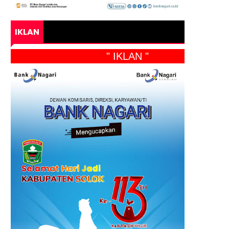
IKLAN
" IKLAN "