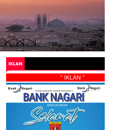
IKLAN
" IKLAN "