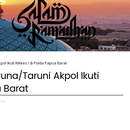
ol Ikuti Rikkes I di Polda Papua Barat
una/Taruni Akpol Ikuti
a Barat
nal,