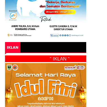
IKLAN
" IKLAN "