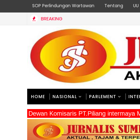
SOP Perlindungan Wartawan
Tentang
UU 
BREAKING
 TKD di Dinas BMCKTR Sumbar untuk 18 Program Strategis Berja
HOME
NASIONAL
PARLEMENT
INT
" Dewan Komisaris PT.Piliang intermay