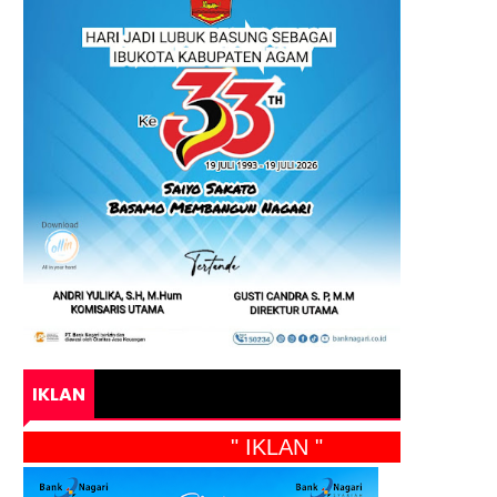
IKLAN
" IKLAN "