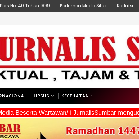
Pers No. 40 Tahun 1999
Pedoman Media Siber
Redaksi
P
lan Sesuai PeRencana
ERNASIONAL
LIPSUS
KESEHATAN
a Media Beserta Wartawan/ i JurnalisSumbar men