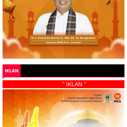
IKLAN
" IKLAN "