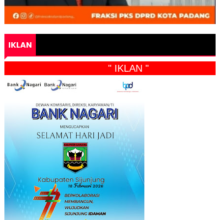
IKLAN
" IKLAN "