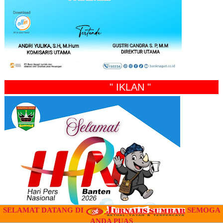
" IKLAN "
SELAMAT DATANG DI
SEMOGA
ANDA PUAS