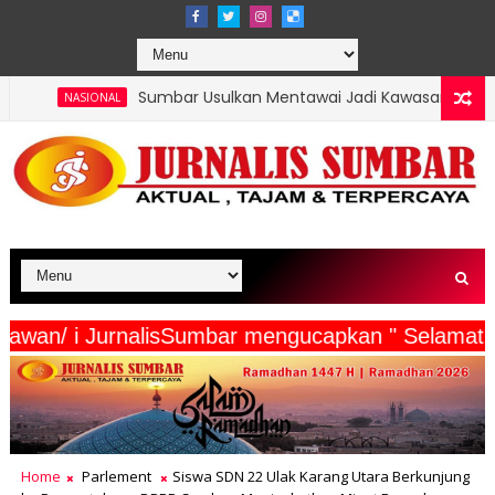
Sumbar Usulkan Mentawai Jadi Kawasan Tambak Udang Terintegr
erta Wartawan/ i JurnalisSumbar mengucapkan " S
Home
Parlement
Siswa SDN 22 Ulak Karang Utara Berkunjung