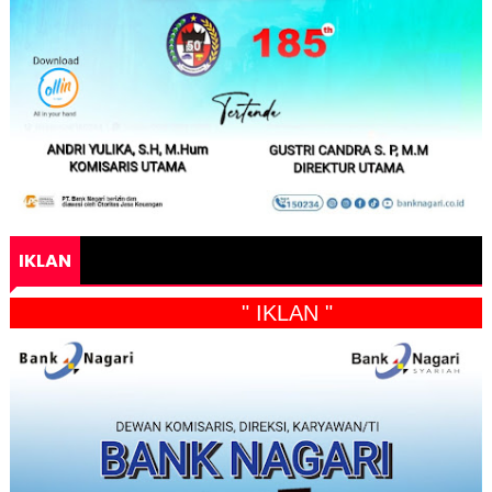
IKLAN
" IKLAN "