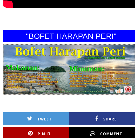
"BOFET HARAPAN PERI"
TWEET
SHARE
PIN IT
COMMENT