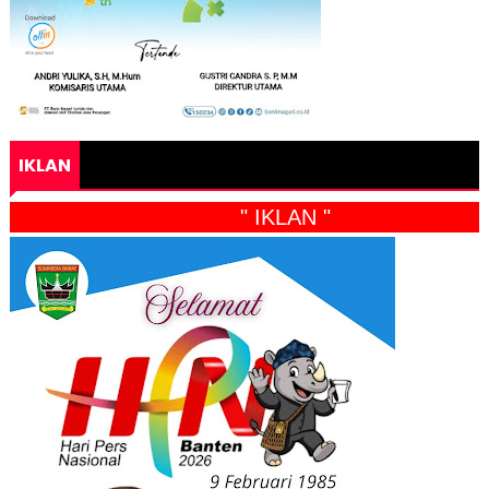
IKLAN
" IKLAN "