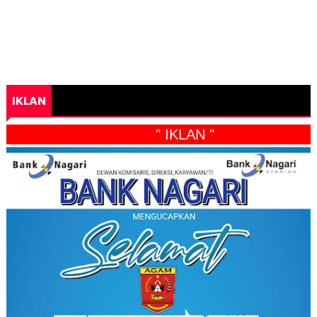
IKLAN
" IKLAN "