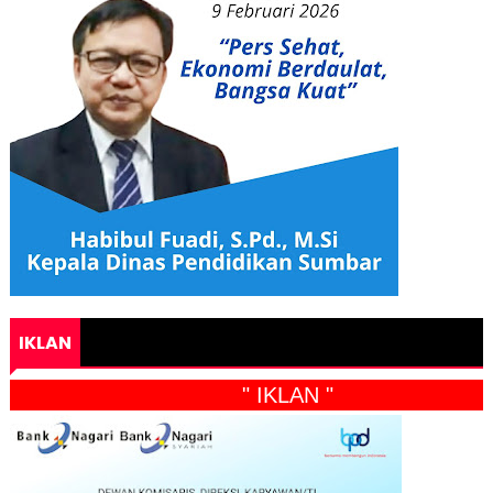
IKLAN
" IKLAN "