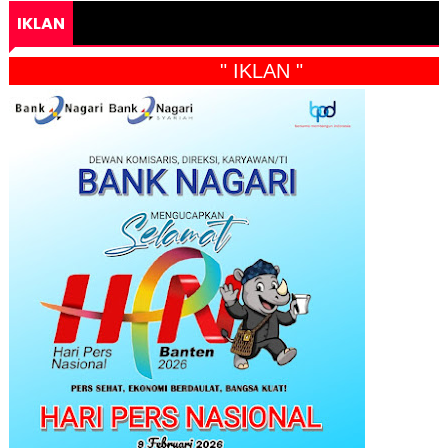
IKLAN
" IKLAN "