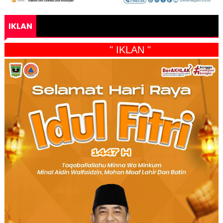
IKLAN
" IKLAN "