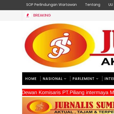
SOP Perlindungan Wartawan
Tentang
UU 
BREAKING
empererat Persaudaraan, Satgas Yonif 2 Marinir dan Warga Enaro
HOME
NASIONAL
PARLEMENT
INT
" Dewan Komisaris PT.Piliang intermaya