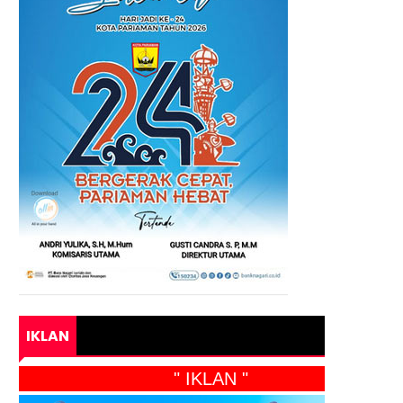
IKLAN
" IKLAN "