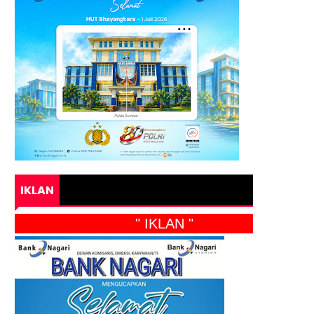
IKLAN
" IKLAN "