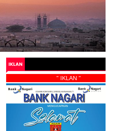
IKLAN
" IKLAN "