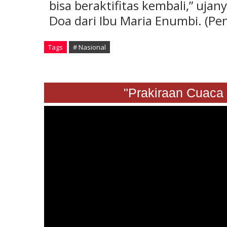
bisa beraktifitas kembali,” uja
Doa dari Ibu Maria Enumbi. (Pe
Tags
# Nasional
"Prakiraan Cuaca Sabt