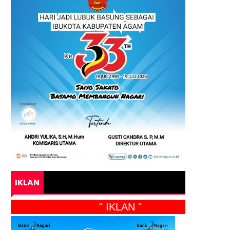
IKLAN
" IKLAN "