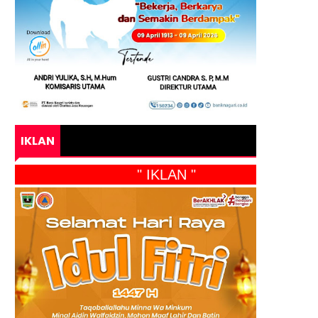
IKLAN
" IKLAN "