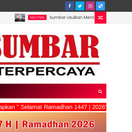
Sumbar Usulkan Mentawai Jadi Kawasan Tambak Udang Te
ASIONAL
ucapkan " Selamat Ramadhan 1447 | 2026"