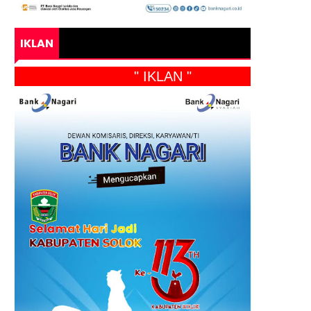
IKLAN
" IKLAN "