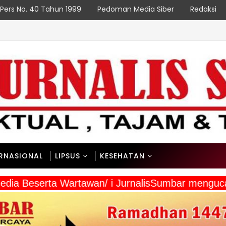
Pers No. 40 Tahun 1999
Pedoman Media Siber
Redaksi
N
tali Wujudkan Paniai Bersih, Indonesia Asri
ERNASIONAL
LIPSUS
KESEHATAN
 Media Beserta Wartawan/ i JurnalisSumbar meng