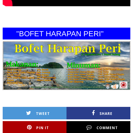
"BOFET HARAPAN PERI"
TWEET
SHARE
PIN IT
COMMENT