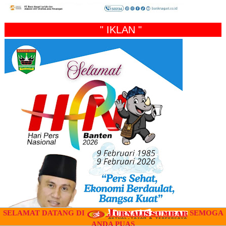
" IKLAN "
SELAMAT DATANG DI
SEMOGA
ANDA PUAS