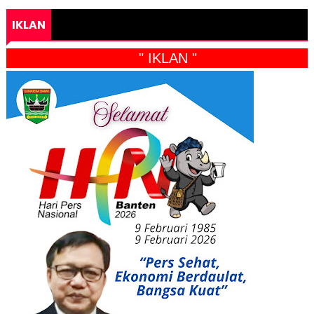
IKLAN
" IKLAN "