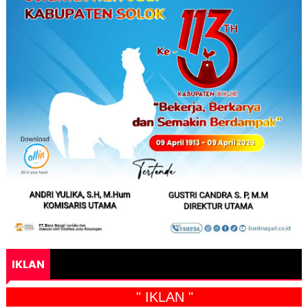
IKLAN
" IKLAN "