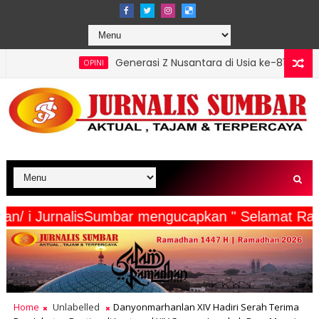
Generasi Z Nusantara di Usia ke-81: Merawat Asa di Tenga
PINI
a Wartawan/ i JurnalisSumbar mengucapkan " Sel
Home
Unlabelled
Danyonmarhanlan XIV Hadiri Serah Terima