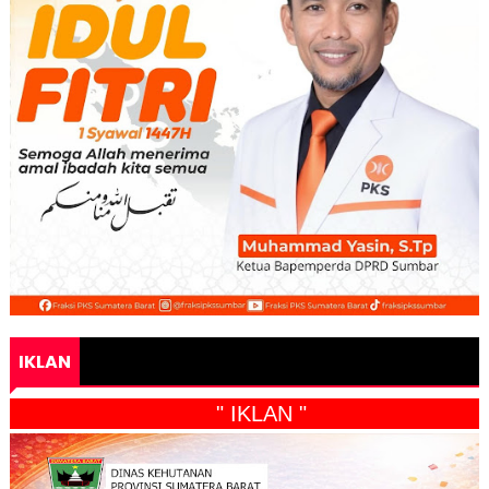
IKLAN
" IKLAN "