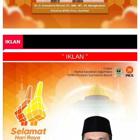
IKLAN
" IKLAN "