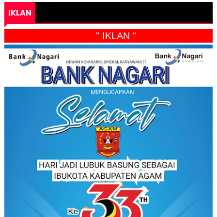
IKLAN
" IKLAN "