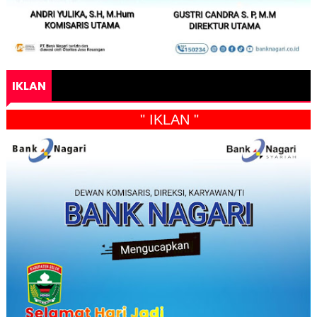
IKLAN
" IKLAN "