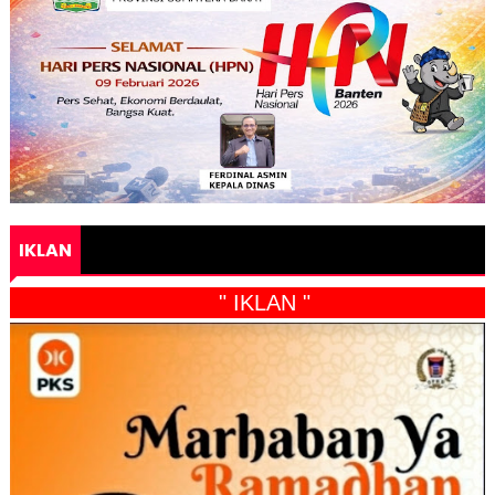
IKLAN
" IKLAN "