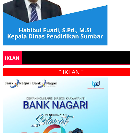
IKLAN
" IKLAN "