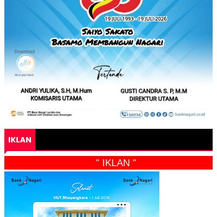
IKLAN
" IKLAN "