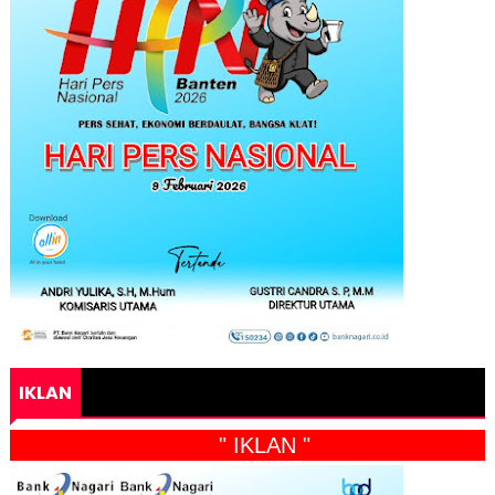
IKLAN
" IKLAN "