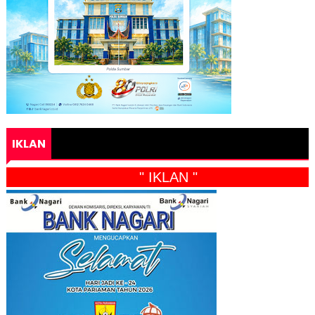
IKLAN
" IKLAN "