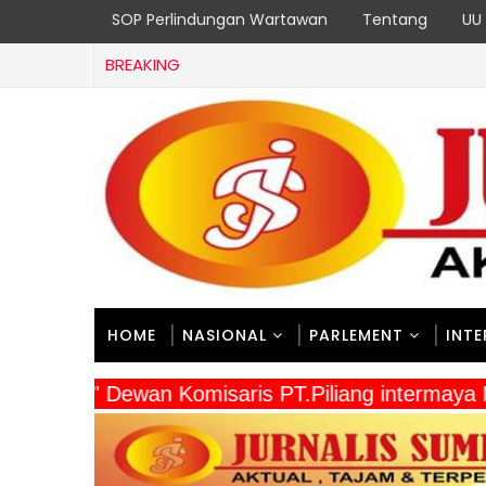
SOP Perlindungan Wartawan
Tentang
UU 
BREAKING
HOME
NASIONAL
PARLEMENT
INT
" Dewan Komisaris PT.Piliang intermaya