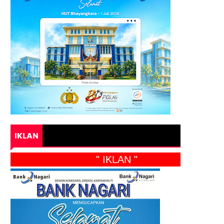
IKLAN
" IKLAN "