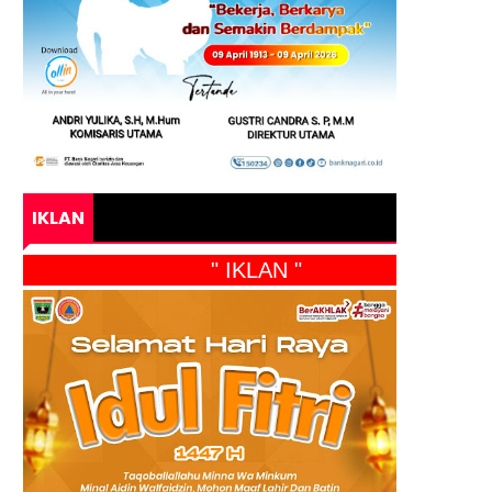
IKLAN
" IKLAN "