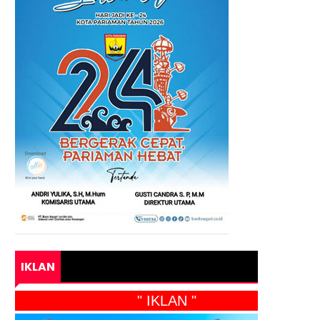
IKLAN
" IKLAN "