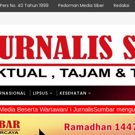
Pers No. 40 Tahun 1999
Pedoman Media Siber
Redaksi
ERNASIONAL
LIPSUS
KESEHATAN
 Media Beserta Wartawan/ i JurnalisSumbar meng