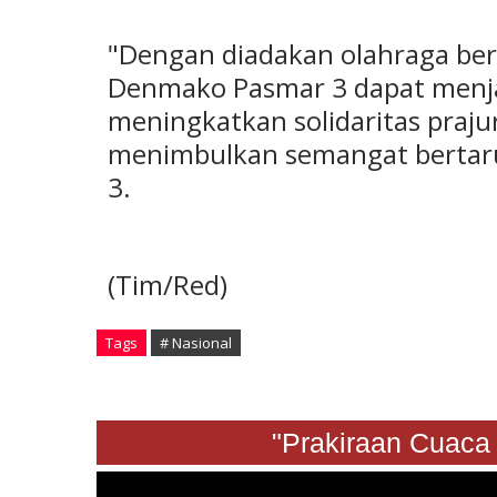
"Dengan diadakan olahraga bers
Denmako Pasmar 3 dapat menja
meningkatkan solidaritas prajur
menimbulkan semangat bertaru
3.
(Tim/Red)
Tags
# Nasional
"Prakiraan Cuaca Sabt