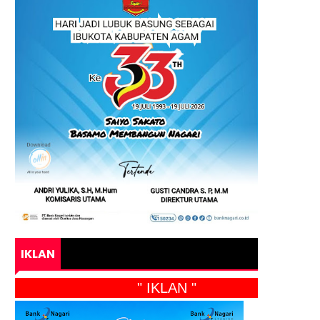
IKLAN
" IKLAN "