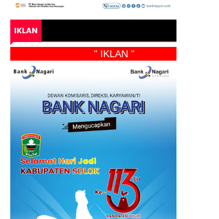
IKLAN
" IKLAN "