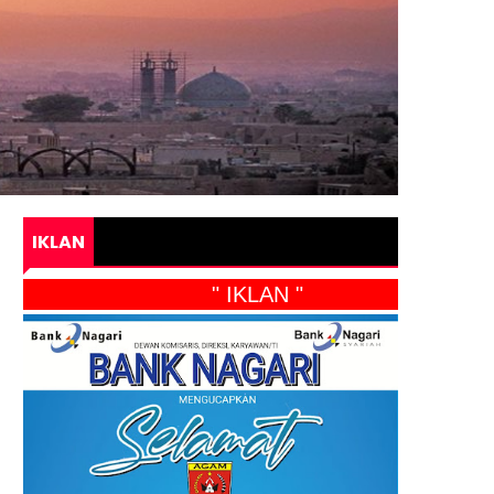
IKLAN
" IKLAN "