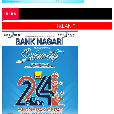
IKLAN
" IKLAN "