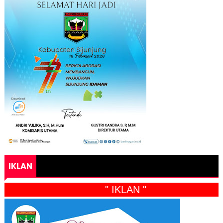
IKLAN
" IKLAN "