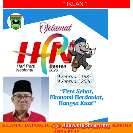
" IKLAN "
SELAMAT DATANG DI
SEMOGA
ANDA PUAS