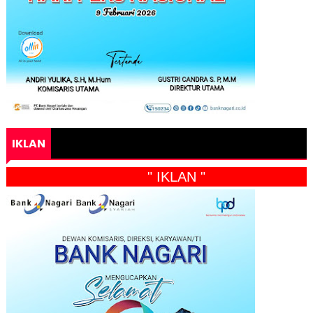
IKLAN
" IKLAN "