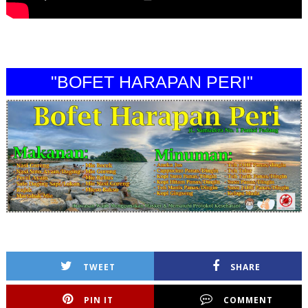
"BOFET HARAPAN PERI"
TWEET
SHARE
PIN IT
COMMENT