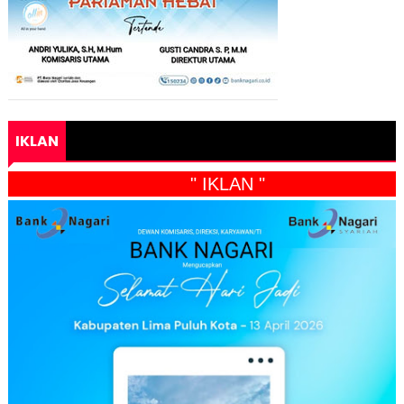
IKLAN
" IKLAN "