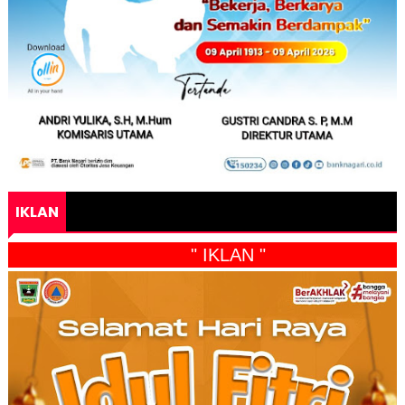
IKLAN
" IKLAN "