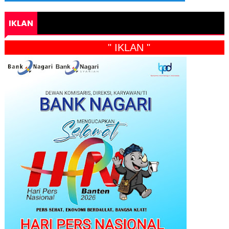
IKLAN
" IKLAN "