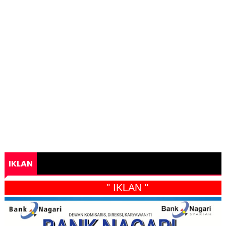
IKLAN
" IKLAN "