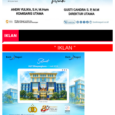
IKLAN
" IKLAN "