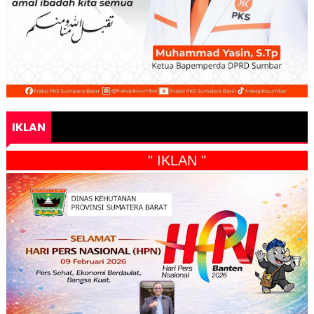
IKLAN
" IKLAN "