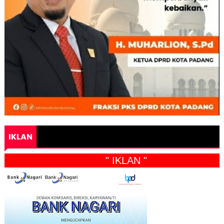
IKLAN
" IKLAN "