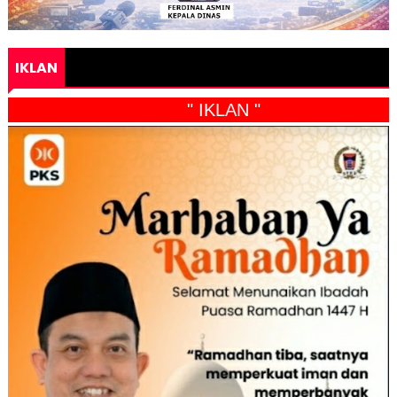
IKLAN
" IKLAN "