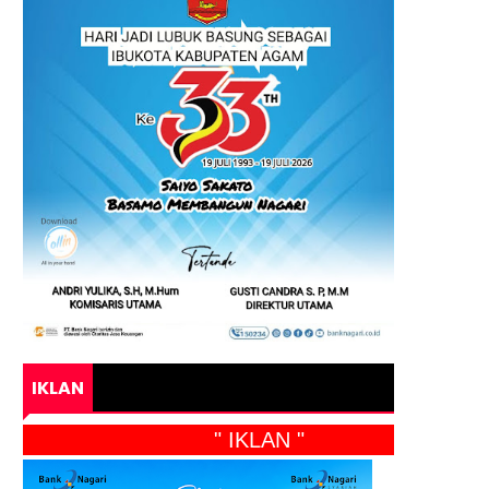
IKLAN
" IKLAN "