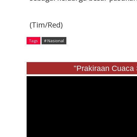
(Tim/Red)
Tags
# Nasional
"Prakiraan Cuaca Sabt