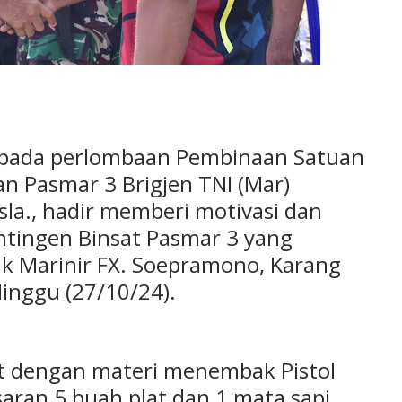
2 pada perlombaan Pembinaan Satuan
an Pasmar 3 Brigjen TNI (Mar)
sla., hadir memberi motivasi dan
ntingen Binsat Pasmar 3 yang
k Marinir FX. Soepramono, Karang
Minggu (27/10/24).
ut dengan materi menembak Pistol
aran 5 buah plat dan 1 mata sapi,