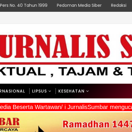
Pers No. 40 Tahun 1999
Pedoman Media Siber
Redaksi
N
ERNASIONAL
LIPSUS
KESEHATAN
 Media Beserta Wartawan/ i JurnalisSumbar meng