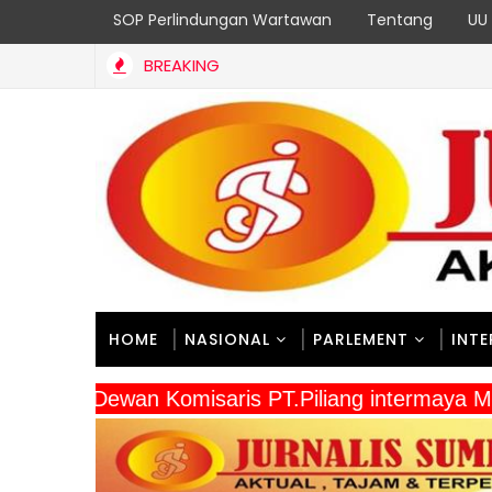
SOP Perlindungan Wartawan
Tentang
UU 
BREAKING
HOME
NASIONAL
PARLEMENT
INT
" Dewan Komisaris PT.Piliang intermaya