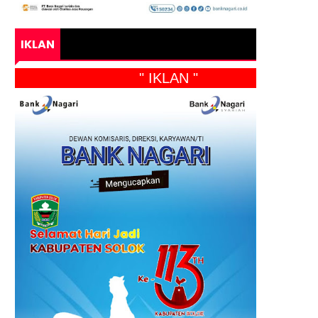
IKLAN
" IKLAN "