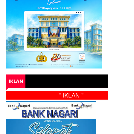
IKLAN
" IKLAN "