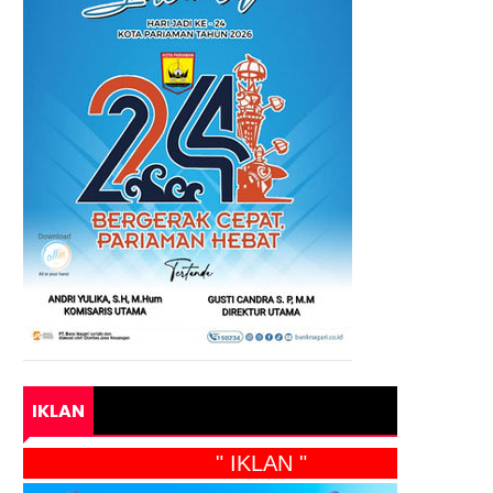
IKLAN
" IKLAN "