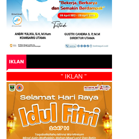
IKLAN
" IKLAN "