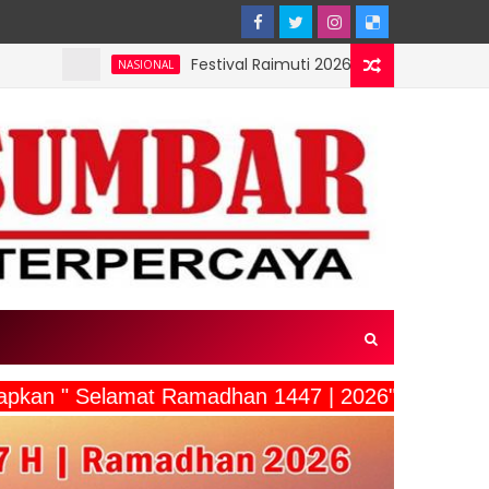
Festival Raimuti 2026 Meriah, Final Dayung dan Perah
ASIONAL
ucapkan " Selamat Ramadhan 1447 | 2026"