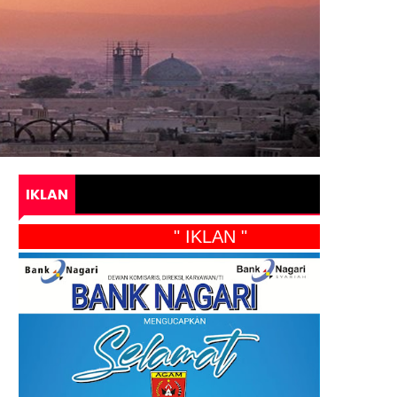
IKLAN
" IKLAN "