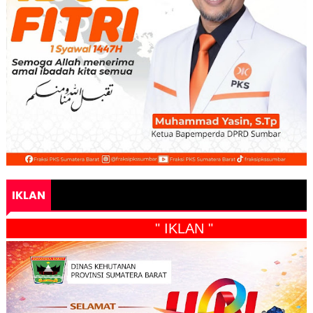
IKLAN
" IKLAN "