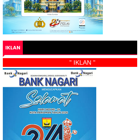
IKLAN
" IKLAN "