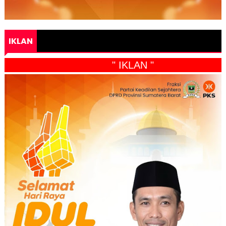
IKLAN
" IKLAN "