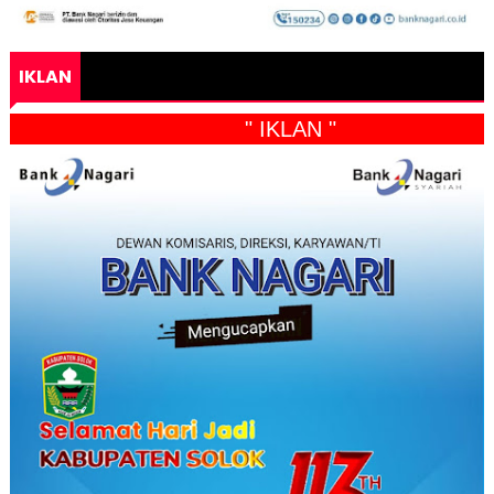
IKLAN
" IKLAN "