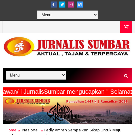
erta Wartawan/ i JurnalisSumbar mengucapkan " 
Home
Nasional
Fadly Amran Sampaikan Sikap Untuk Maju