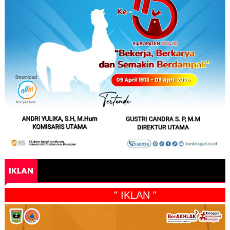
IKLAN
" IKLAN "