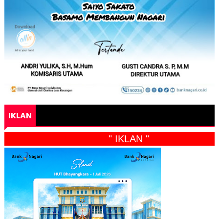
IKLAN
" IKLAN "