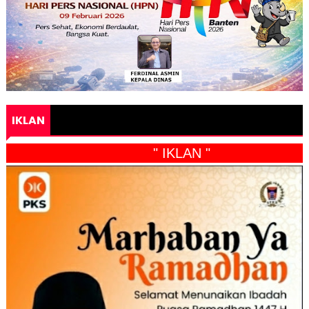
IKLAN
" IKLAN "