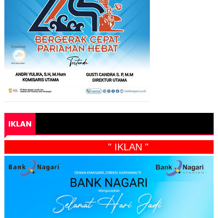
IKLAN
" IKLAN "