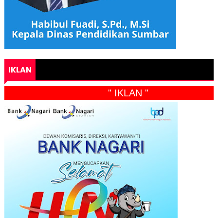
IKLAN
" IKLAN "