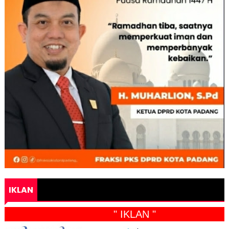
IKLAN
" IKLAN "