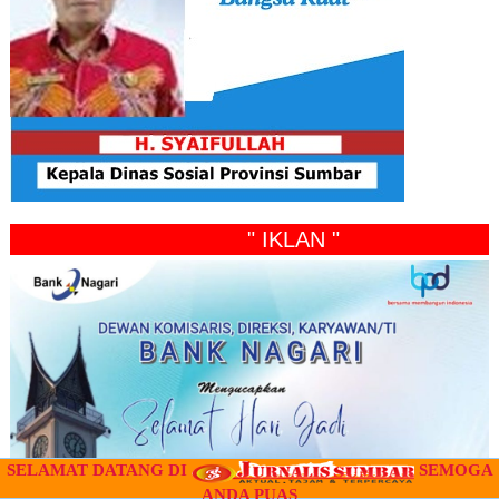
" IKLAN "
SELAMAT DATANG DI
SEMOGA
ANDA PUAS