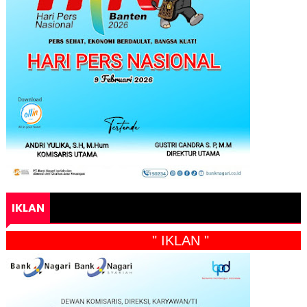
IKLAN
" IKLAN "