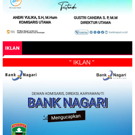
IKLAN
" IKLAN "