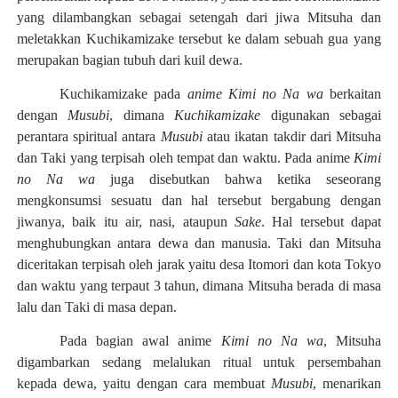
yang dilambangkan sebagai setengah dari jiwa Mitsuha dan
meletakkan Kuchikamizake tersebut ke dalam sebuah gua yang
merupakan bagian tubuh dari kuil dewa.
Kuchikamizake pada
anime Kimi no Na wa
berkaitan
dengan
Musubi
, dimana
Kuchikamizake
digunakan sebagai
perantara spiritual antara
Musubi
atau ikatan takdir dari Mitsuha
dan Taki yang terpisah oleh tempat dan waktu. Pada anime
Kimi
no Na wa
juga disebutkan bahwa ketika seseorang
mengkonsumsi sesuatu dan hal tersebut bergabung dengan
jiwanya, baik itu air, nasi, ataupun
Sake
. Hal tersebut dapat
menghubungkan antara dewa dan manusia. Taki dan Mitsuha
diceritakan terpisah oleh jarak yaitu desa Itomori dan kota Tokyo
dan waktu yang terpaut 3 tahun, dimana Mitsuha berada di masa
lalu dan Taki di masa depan.
Pada bagian awal anime
Kimi no Na wa
, Mitsuha
digambarkan sedang melalukan ritual untuk persembahan
kepada dewa, yaitu dengan cara membuat
Musubi
, menarikan