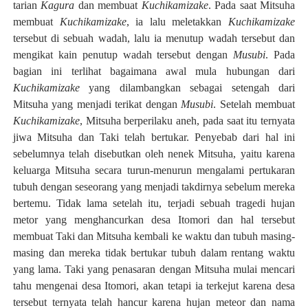
tarian
Kagura
dan membuat
Kuchikamizake
. Pada saat Mitsuha
membuat
Kuchikamizake
, ia lalu meletakkan
Kuchikamizake
tersebut di sebuah wadah, lalu ia menutup wadah tersebut dan
mengikat kain penutup wadah tersebut dengan
Musubi
. Pada
bagian ini terlihat bagaimana awal mula hubungan dari
Kuchikamizake
yang dilambangkan sebagai setengah dari
Mitsuha yang menjadi terikat dengan
Musubi
. Setelah membuat
Kuchikamizake
, Mitsuha berperilaku aneh, pada saat itu ternyata
jiwa Mitsuha dan Taki telah bertukar. Penyebab dari hal ini
sebelumnya telah disebutkan oleh nenek Mitsuha, yaitu karena
keluarga Mitsuha secara turun-menurun mengalami pertukaran
tubuh dengan seseorang yang menjadi takdirnya sebelum mereka
bertemu. Tidak lama setelah itu, terjadi sebuah tragedi hujan
metor yang menghancurkan desa Itomori dan hal tersebut
membuat Taki dan Mitsuha kembali ke waktu dan tubuh masing-
masing dan mereka tidak bertukar tubuh dalam rentang waktu
yang lama. Taki yang penasaran dengan Mitsuha mulai mencari
tahu mengenai desa Itomori, akan tetapi ia terkejut karena desa
tersebut ternyata telah hancur karena hujan meteor dan nama