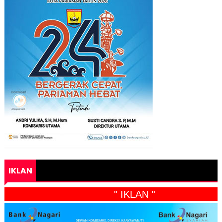
IKLAN
" IKLAN "