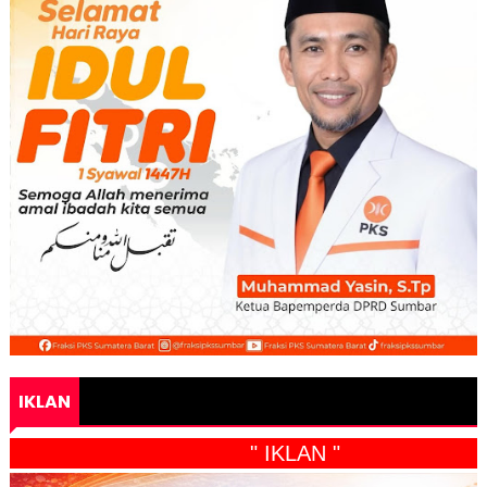
IKLAN
" IKLAN "