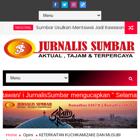
umbar Usulkan Mentawai Jadi Kawasan Tambak Udang Terintegrasi
serta Wartawan/ i JurnalisSumbar mengucapkan " 
Home
Opini
KETERKAITAN KUCHIKAMIZAKE DAN MUSUBI