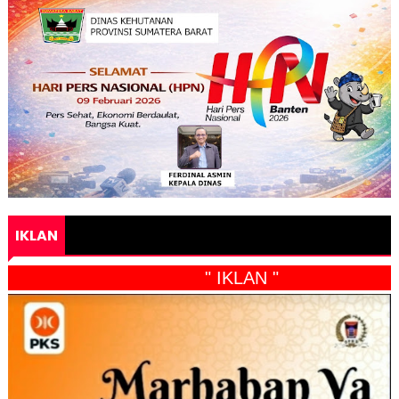
IKLAN
" IKLAN "