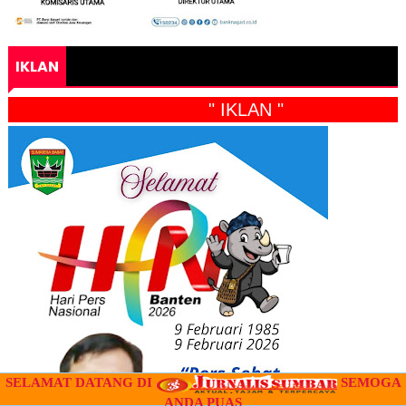
IKLAN
" IKLAN "
SELAMAT DATANG DI
SEMOGA
ANDA PUAS