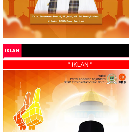
IKLAN
" IKLAN "