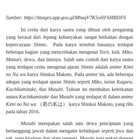
Sumber: https://images.app.goo.gl/MhuqV7K5oHF6MBDF6
Isi cerita dari karya sastra yang dibuat oleh pengarang
yang berasal dari Jepang kebanyakan sangat berkaitan dengan
kepercayaan
Shinto
.
Pada karya tersebut biasanya terdapat
beberapa bagian yang menceritakan mengenai
Torii
, kuil,
Miko
,
Matsuri
, dewa, dan lainnya. Salah satu contoh dari karya sastra
yang terdapat cerita mengenai ajaran
Shinto
adalah
anime
Kimi
no Na wa
karya Shinkai Makoto. Pada
anime
ini, ada beberapa
adegan yang terdapat ajaran
Shinto
seperti
Miko
, tarian
Kagura
,
Kuchikamizake
, dan
Musubi
. Tulisan ini membahas keterkaitan
antara
Kuchikamizake
dan
Musubi
yang terdapat di dalam
anime
Kimi no Na wa
（君の名は）
karya Shinkai Makoto, yang rilis
pada tahun 2016.
Musubi
merupakan salah satu dewa penciptaan yang
bertanggung jawab dalam mengatur kehidupan seperti jiwa dan
roh, serta keadaan dari alam semesta.
Musubi
juga terkait dengan