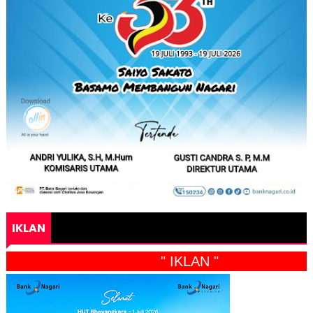
IKLAN
" IKLAN "