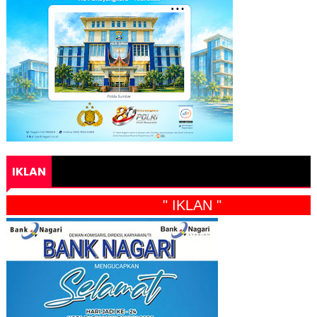
IKLAN
" IKLAN "