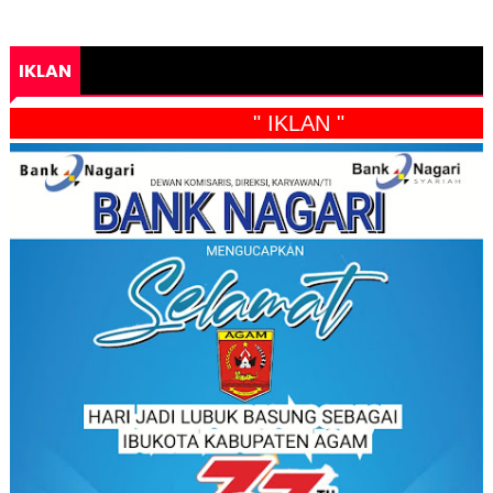
IKLAN
" IKLAN "