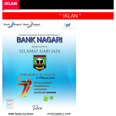
IKLAN
" IKLAN "