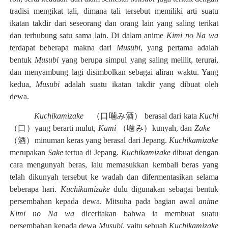
tradisi mengikat tali, dimana tali tersebut memiliki arti suatu
ikatan takdir dari seseorang dan orang lain yang saling terikat
dan terhubung satu sama lain. Di dalam anime
Kimi no Na wa
terdapat beberapa makna dari
Musubi
, yang pertama adalah
bentuk
Musubi
yang berupa simpul yang saling melilit, terurai,
dan menyambung lagi disimbolkan sebagai aliran waktu. Yang
kedua,
Musubi
adalah suatu ikatan takdir yang dibuat oleh
dewa.
Kuchikamizake
（口噛み酒）
berasal dari kata
Kuchi
（口）
yang berarti mulut,
Kami
（噛み）
kunyah, dan
Zake
（酒）
minuman keras yang berasal dari Jepang.
Kuchikamizake
merupakan
Sake
tertua di Jepang.
Kuchikamizake
dibuat dengan
cara mengunyah beras, lalu memasukkan kembali beras yang
telah dikunyah tersebut ke wadah dan difermentasikan selama
beberapa hari.
Kuchikamizake
dulu digunakan sebagai bentuk
persembahan kepada dewa. Mitsuha pada bagian awal
anime
Kimi no Na wa
diceritakan bahwa ia membuat suatu
persembahan kepada dewa
Musubi
, yaitu sebuah
Kuchikamizake