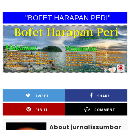
"BOFET HARAPAN PERI"
TWEET
SHARE
PIN IT
COMMENT
About jurnalissumbar