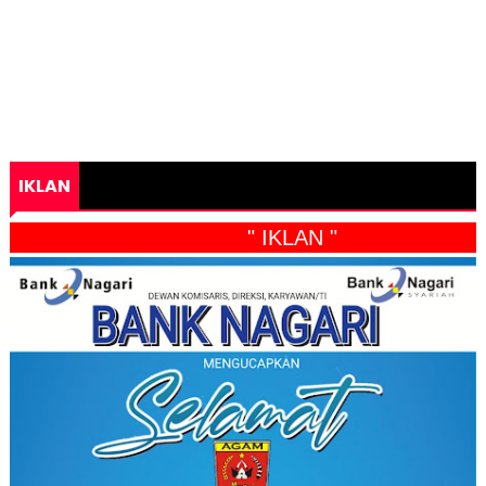
IKLAN
" IKLAN "