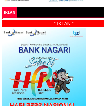
IKLAN
" IKLAN "