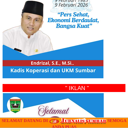
" IKLAN "
SELAMAT DATANG DI
SEMOGA
ANDA PUAS