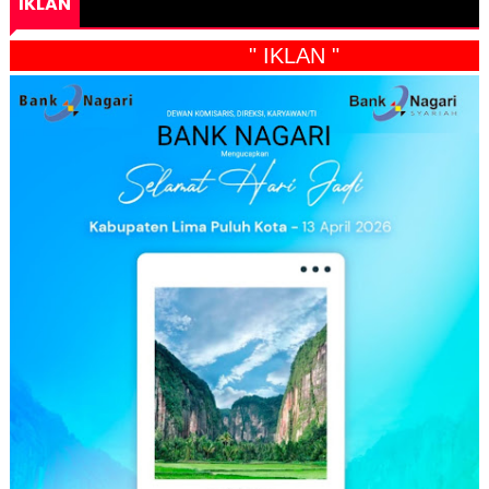
IKLAN
" IKLAN "