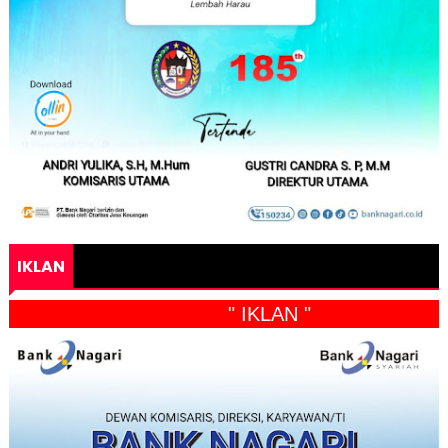
IKLAN
" IKLAN "