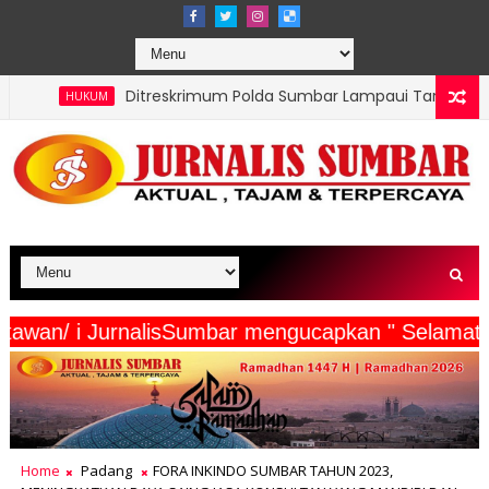
reskrimum Polda Sumbar Lampaui Target, Operasi Pekat dan Sika
ehab Jembatan TMMD Ke-129 Kodim 1807/Sorsel Hampir Rampung
serta Wartawan/ i JurnalisSumbar mengucapkan " 
Home
Padang
FORA INKINDO SUMBAR TAHUN 2023,