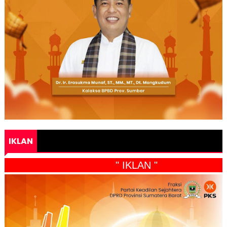
IKLAN
" IKLAN "