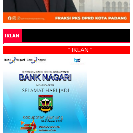
IKLAN
" IKLAN "