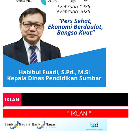
IKLAN
" IKLAN "