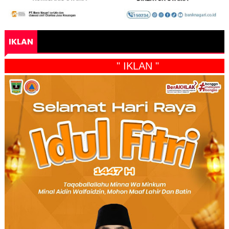
IKLAN
" IKLAN "