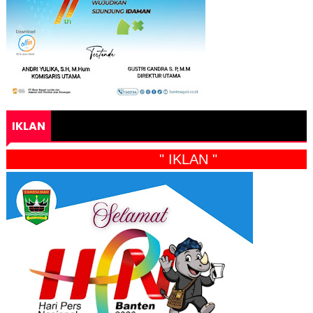
IKLAN
" IKLAN "