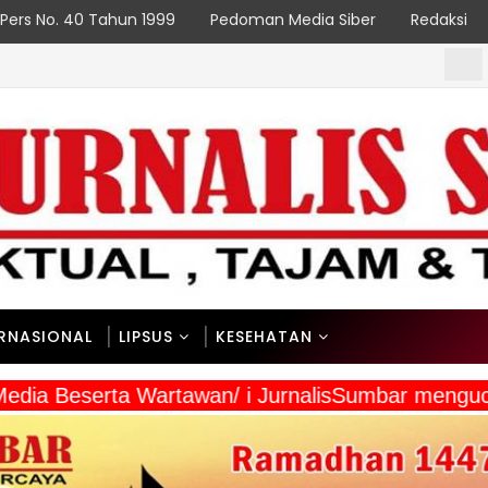
Pers No. 40 Tahun 1999
Pedoman Media Siber
Redaksi
Fest
NASIONAL
ERNASIONAL
LIPSUS
KESEHATAN
 Media Beserta Wartawan/ i JurnalisSumbar mengu