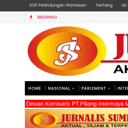
SOP Perlindungan Wartawan
Tentang
UU 
BREAKING
HOME
NASIONAL
PARLEMENT
INT
" Dewan Komisaris PT.Piliang intermaya