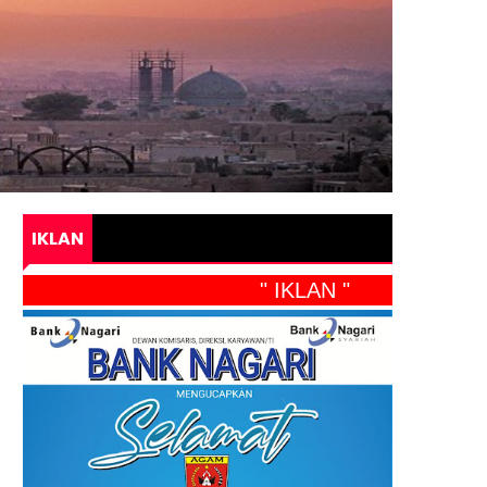
IKLAN
" IKLAN "