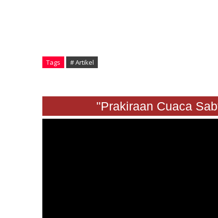
Tags
# Artikel
"Prakiraan Cuaca Sabtu 24