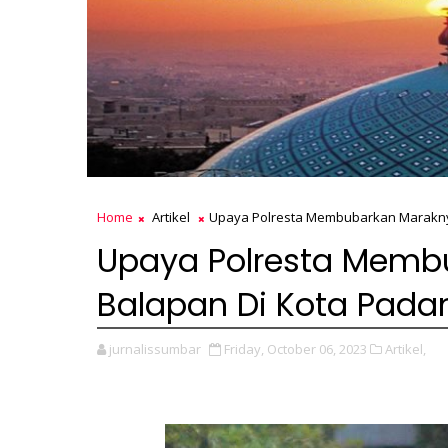
Home
Artikel
Upaya Polresta Membubarkan Marakny
Upaya Polresta Memb
Balapan Di Kota Pada
jurnalissumbar
Friday, October 06, 2023
Artikel,