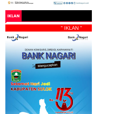
IKLAN
" IKLAN "