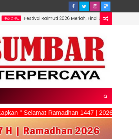
ival Raimuti 2026 Meriah, Final Dayung dan Perahu Mesin 15 P
capkan " Selamat Ramadhan 1447 | 2026"