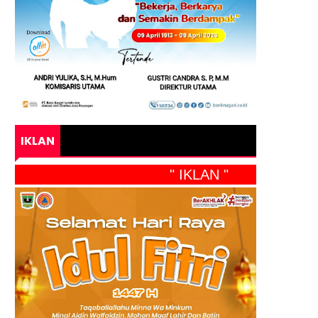
IKLAN
" IKLAN "