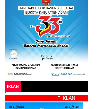
IKLAN
" IKLAN "