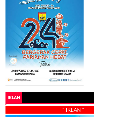
IKLAN
" IKLAN "