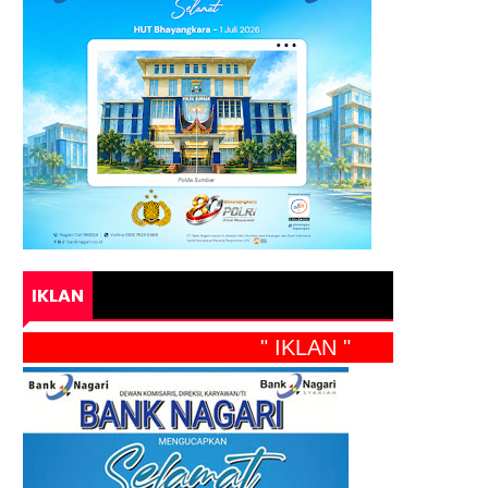
IKLAN
" IKLAN "