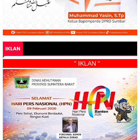
IKLAN
" IKLAN "