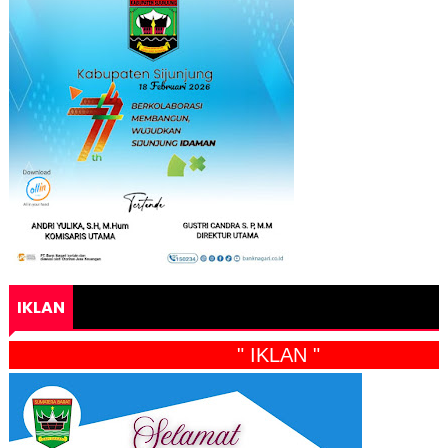
IKLAN
" IKLAN "