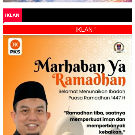
IKLAN
" IKLAN "