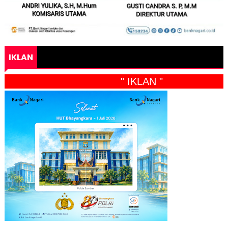
IKLAN
" IKLAN "