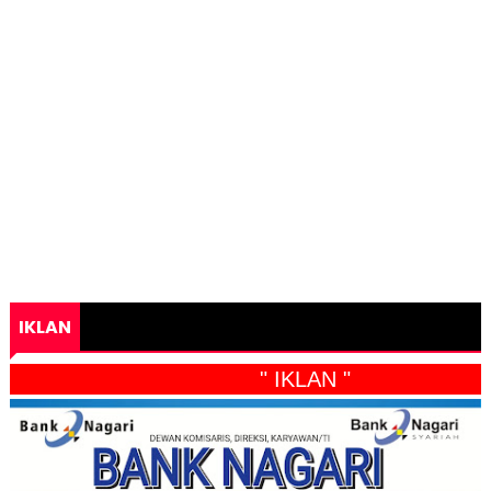
IKLAN
" IKLAN "