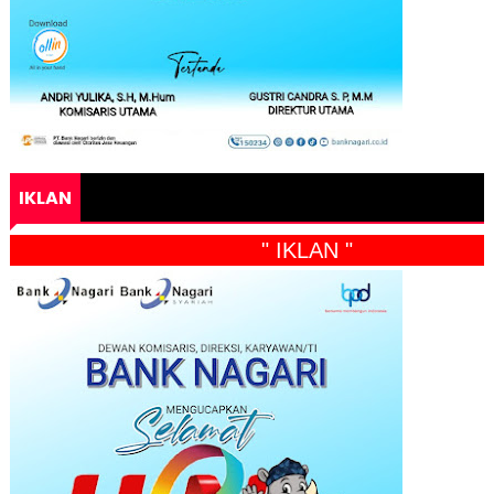
IKLAN
" IKLAN "