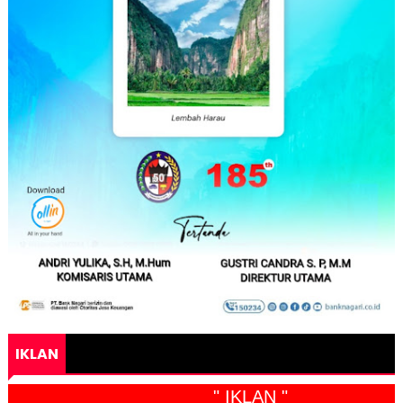
IKLAN
" IKLAN "