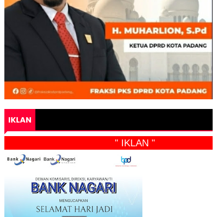
IKLAN
" IKLAN "