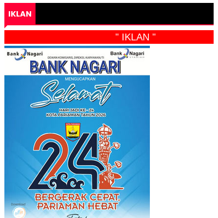
IKLAN
" IKLAN "