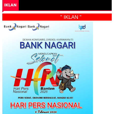
IKLAN
" IKLAN "