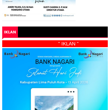
IKLAN
" IKLAN "