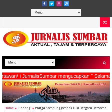
serta Wartawan/ i JurnalisSumbar mengucapkan "
Home
Padang
Warga Kampung Jambak Luki Bergoro Bersama