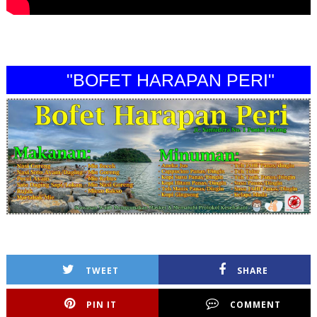
"BOFET HARAPAN PERI"
TWEET
SHARE
PIN IT
COMMENT