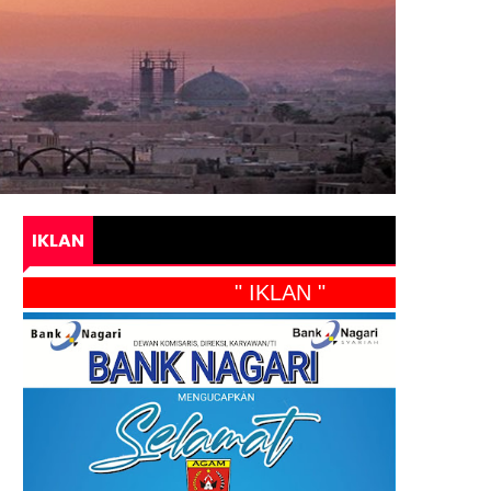
IKLAN
" IKLAN "