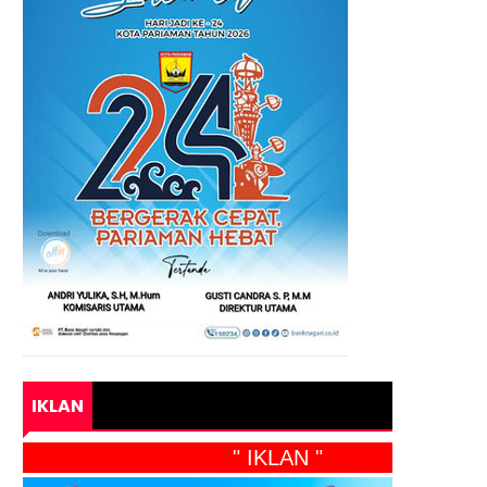
IKLAN
" IKLAN "