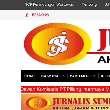
SOP Perlindungan Wartawan
Tentang
UU 
BREAKING
HOME
NASIONAL
PARLEMENT
INT
" Dewan Komisaris PT.Piliang intermaya