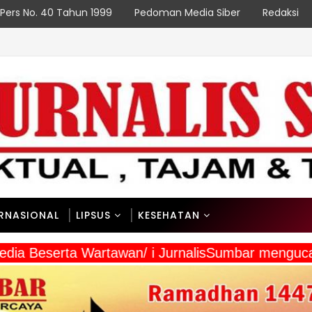
Pers No. 40 Tahun 1999
Pedoman Media Siber
Redaksi
NAS
ERNASIONAL
LIPSUS
KESEHATAN
 Media Beserta Wartawan/ i JurnalisSumbar meng