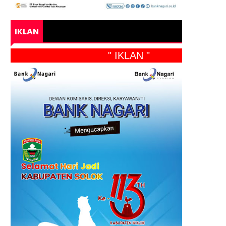
IKLAN
" IKLAN "