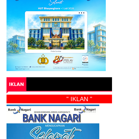
IKLAN
" IKLAN "