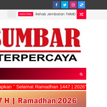
Rehab Jembatan TMMD Ke-129 Kodim 1807/Sorsel Hampir 
IONAL
ucapkan " Selamat Ramadhan 1447 | 2026"