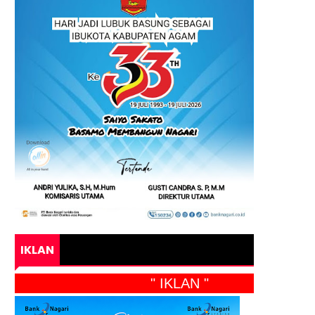
IKLAN
" IKLAN "