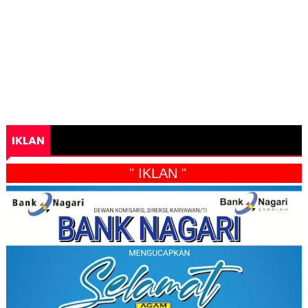
IKLAN
" IKLAN "