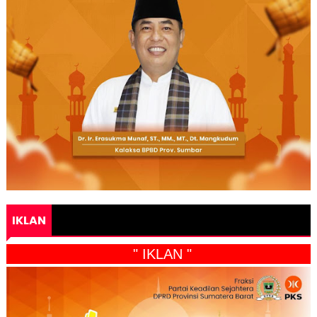
IKLAN
" IKLAN "