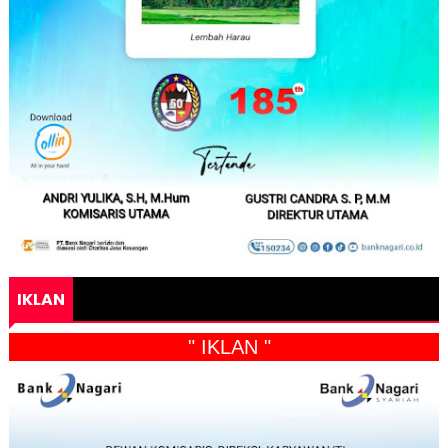
IKLAN
" IKLAN "