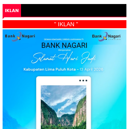
IKLAN
" IKLAN "