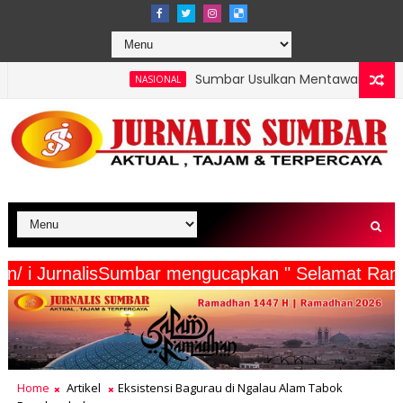
Sumbar Usulkan Mentawai Jadi Kawasan Tambak Uda
NASIONAL
 Wartawan/ i JurnalisSumbar mengucapkan " Selam
Home
Artikel
Eksistensi Bagurau di Ngalau Alam Tabok