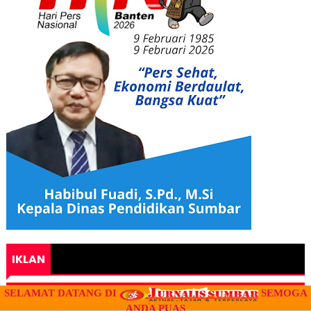
IKLAN
" IKLAN "
SELAMAT DATANG DI
SEMOGA
ANDA PUAS