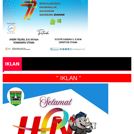
IKLAN
" IKLAN "