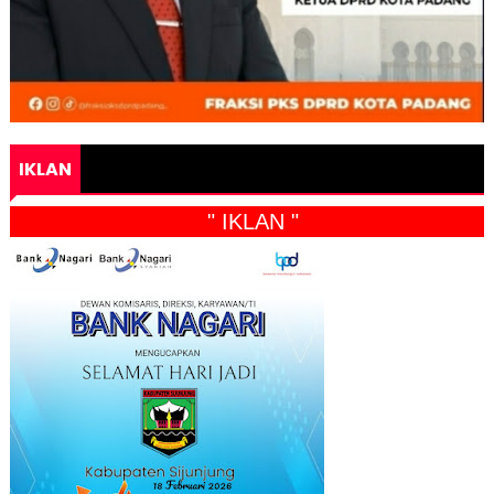
IKLAN
" IKLAN "