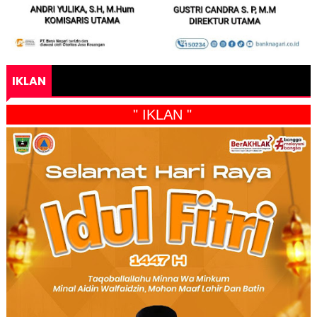
IKLAN
" IKLAN "