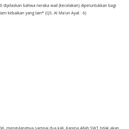
510 dijelaskan bahwa neraka wail (kecelakan) diperuntukkan bagi
am kebaikan yang lain* (QS. Al Ma'un Ayat : 6)
SAW mengulangnya sampai dua kali. Karena Allah SWT tidak akan