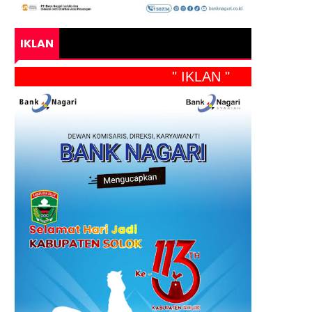
IKLAN
" IKLAN "