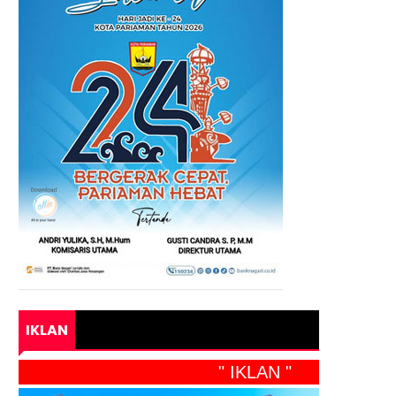
IKLAN
" IKLAN "