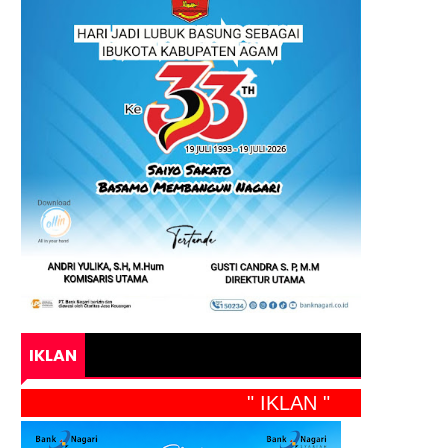
IKLAN
" IKLAN "