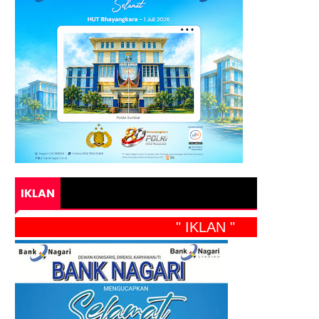
IKLAN
" IKLAN "