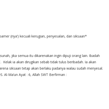
amer (riya’) kecuali kerugian, penyesalan, dan siksaan*
unah, jika semua itu dikarenakan ingin dipuji orang lain. Ibadah
. Kelak ia akan dirugikan sebab tidak tulus beribadah. Ia akan
arena siksaan tetap akan berlaku padanya walau sudah menyesal.
 Al-Ma’un Ayat : 6, Allah SWT Berfirman :