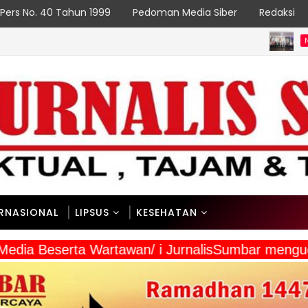
Pers No. 40 Tahun 1999
Pedoman Media Siber
Redaksi
Sumbar
NASIONAL
niai Bersih, Indonesia Asri
ERNASIONAL
LIPSUS
KESEHATAN
 Media Beserta Wartawan/ i JurnalisSumbar meng