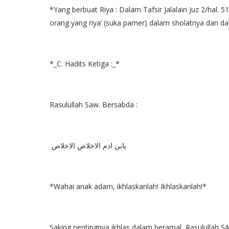
*Yang berbuat Riya : Dalam Tafsir Jalalain Juz 2/hal. 
orang yang riya’ (suka pamer) dalam sholatnya dan dal
*_C. Hadits Ketiga :_*
Rasulullah Saw. Bersabda :
يابن ادم الاخلاص الاخلاص
*Wahai anak adam, ikhlaskanlah! Ikhlaskanlah!*
Saking pentingnya ikhlas dalam beramal, Rasulullah 