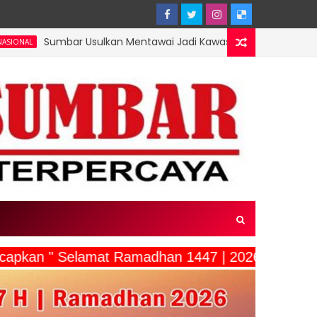
 Usulkan Mentawai Jadi Kawasan Tambak Udang Terintegrasi, Me
ucapkan " Selamat Ramadhan 1447 | 2026"