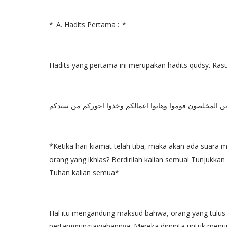
*_A. Hadits Pertama :_*
Hadits yang pertama ini merupakan hadits qudsy. Ras
 واين المخلصون قوموا وهاتوا اعمالكم وخذوا اجوركم من سيدكم
*Ketika hari kiamat telah tiba, maka akan ada suara
orang yang ikhlas? Berdirilah kalian semua! Tunjukkan
Tuhan kalian semua*
Hal itu mengandung maksud bahwa, orang yang tulus 
pertanggungjawabannya. Mereka diminta untuk menunj