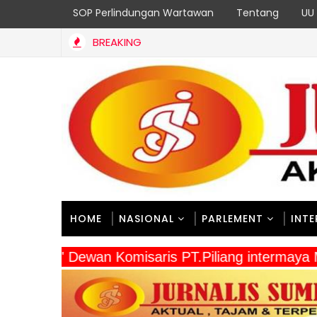
SOP Perlindungan Wartawan
Tentang
UU 
BREAKING
udaraan, Satgas Yonif 2 Marinir dan Warga Enarotali Wujudkan Pa
HOME
NASIONAL
PARLEMENT
INT
" Dewan Komisaris PT.Piliang intermaya