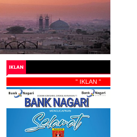
IKLAN
" IKLAN "