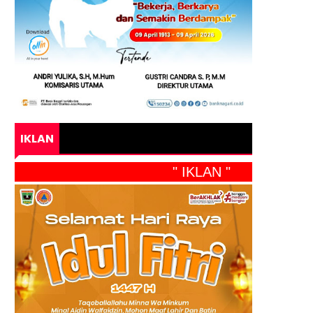
IKLAN
" IKLAN "