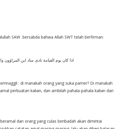
ulullah SAW bersabda bahwa Allah SWT telah berfirman:
اذا كان يوم القيامة نادى مناد اين المراؤون
 memnaggil : di manakah orang yang suka pamer? Di manakah
 amal perbuatan kalian, dan ambilah pahala-pahala kalian dari
beramal dan orang yang culas beribadah akan dimintai
ukkan catatan amal masing-masing, lalu akan diberi balasan