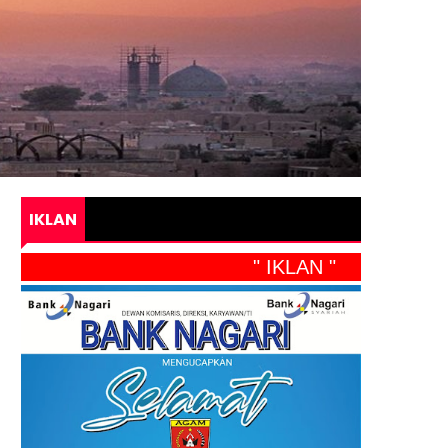
IKLAN
" IKLAN "