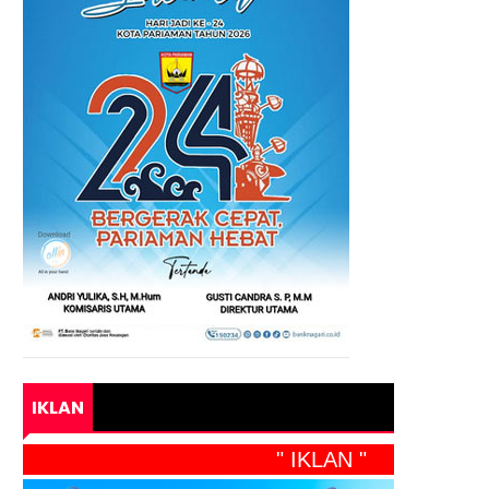
IKLAN
" IKLAN "