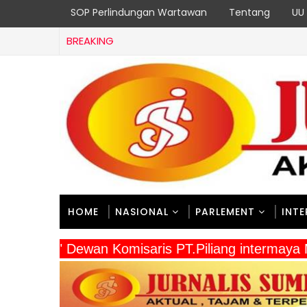
SOP Perlindungan Wartawan
Tentang
UU 
BREAKING
HOME
NASIONAL
PARLEMENT
INT
" Dewan Komisaris PT.Piliang intermay