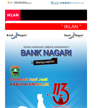
IKLAN
" IKLAN "