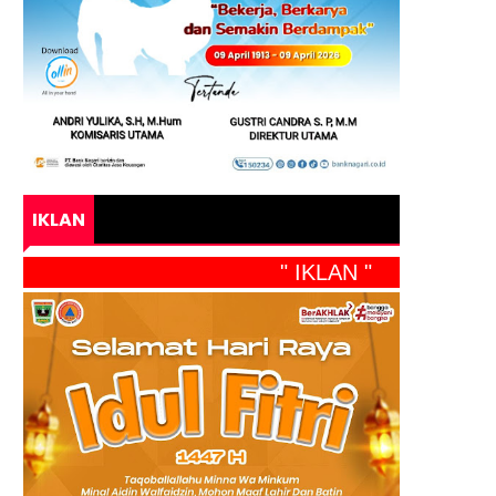
IKLAN
" IKLAN "