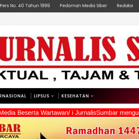
Pers No. 40 Tahun 1999
Pedoman Media Siber
Redaksi
ERNASIONAL
LIPSUS
KESEHATAN
a Media Beserta Wartawan/ i JurnalisSumbar meng