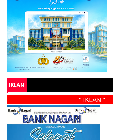
IKLAN
" IKLAN "