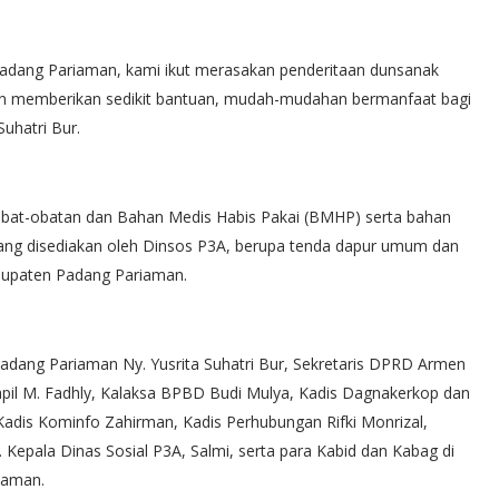
adang Pariaman, kami ikut merasakan penderitaan dunsanak
 dan memberikan sedikit bantuan, mudah-mudahan bermanfaat bagi
uhatri Bur.
obat-obatan dan Bahan Medis Habis Pakai (BMHP) serta bahan
n yang disediakan oleh Dinsos P3A, berupa tenda dapur umum dan
bupaten Padang Pariaman.
adang Pariaman Ny. Yusrita Suhatri Bur, Sekretaris DPRD Armen
capil M. Fadhly, Kalaksa BPBD Budi Mulya, Kadis Dagnakerkop dan
Kadis Kominfo Zahirman, Kadis Perhubungan Rifki Monrizal,
 Kepala Dinas Sosial P3A, Salmi, serta para Kabid dan Kabag di
iaman.