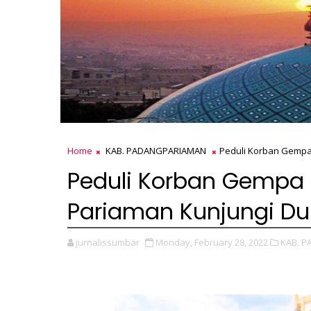
Home
KAB. PADANGPARIAMAN
Peduli Korban Gempa 
Peduli Korban Gempa 
Pariaman Kunjungi Dun
jurnalissumbar
Monday, February 28, 2022
KAB. 