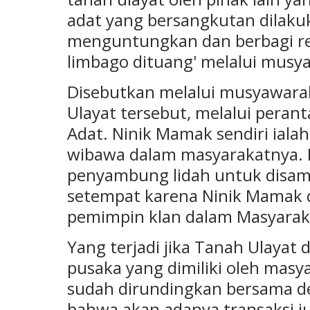
adat yang bersangkutan dilakuk
menguntungkan dan berbagi res
limbago dituang' melalui musy
Disebutkan melalui musyawara
Ulayat tersebut, melalui pera
Adat. Ninik Mamak sendiri iala
wibawa dalam masyarakatnya. 
penyambung lidah untuk disam
setempat karena Ninik Mamak d
pemimpin klan dalam Masyarak
Yang terjadi jika Tanah Ulayat 
pusaka yang dimiliki oleh masy
sudah dirundingkan bersama d
bahwa akan adanya transaksi j