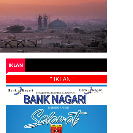
IKLAN
" IKLAN "