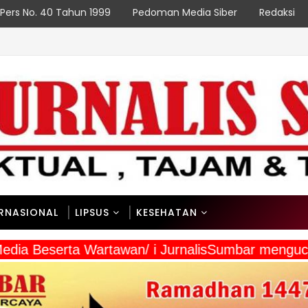
Pers No. 40 Tahun 1999
Pedoman Media Siber
Redaksi
angsa serta Taat Aturan di Kampung Sesor
ERNASIONAL
LIPSUS
KESEHATAN
 Media Beserta Wartawan/ i JurnalisSumbar mengu