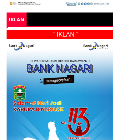
IKLAN
" IKLAN "