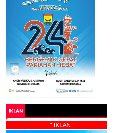
IKLAN
" IKLAN "