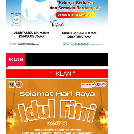
IKLAN
" IKLAN "