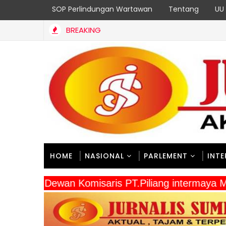
SOP Perlindungan Wartawan
Tentang
UU 
BREAKING
Gelar Penyuluhan Wasbang & Hukum, Tanamkan Kesadaran Berb
HOME
NASIONAL
PARLEMENT
INT
" Dewan Komisaris PT.Piliang intermaya