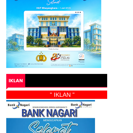
IKLAN
" IKLAN "