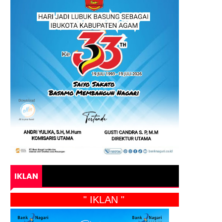
IKLAN
" IKLAN "