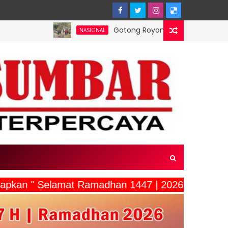
Gotong Royong Demi Setetes Kehidupan, Satgas Yo
NASIONAL
capkan " Selamat Ramadhan 1447 | 2026"