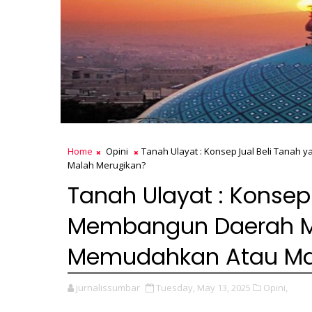
Home
Opini
Tanah Ulayat : Konsep Jual Beli Tana
Malah Merugikan?
Tanah Ulayat : Konsep
Membangun Daerah M
Memudahkan Atau Ma
jurnalissumbar
Tuesday, May 13, 2025
Opini,