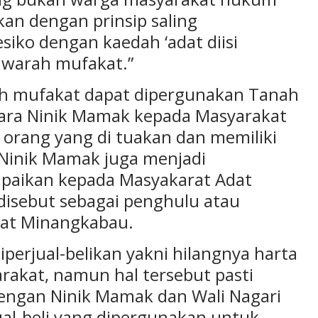
an dengan prinsip saling
iko dengan kaedah ‘adat diisi
awarah mufakat.”
h mufakat dapat dipergunakan Tanah
ntara Ninik Mamak kepada Masyarakat
h orang yang di tuakan dan memiliki
Ninik Mamak juga menjadi
paikan kepada Masyakarat Adat
isebut sebagai penghulu atau
at Minangkabau.
diperjual-belikan yakni hilangnya harta
arakat, namun hal tersebut pasti
engan Ninik Mamak dan Wali Nagari
ual-beli yang dipergunakan untuk