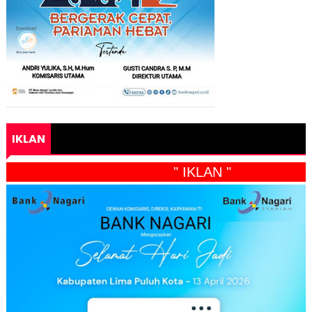
IKLAN
" IKLAN "