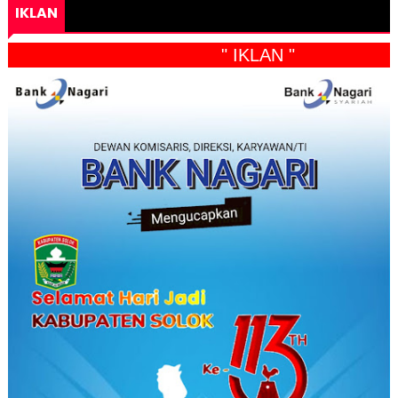
IKLAN
" IKLAN "