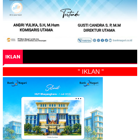
IKLAN
" IKLAN "