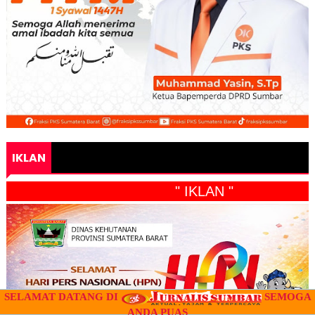
IKLAN
" IKLAN "
SELAMAT DATANG DI
SEMOGA
ANDA PUAS