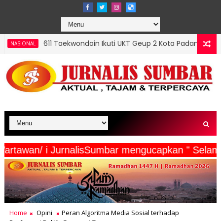
Taekwondoin Ikuti UKT Geup 2 Kota Padang, Mursalim: Sabuk Naik,
eserta Wartawan/ i JurnalisSumbar mengucapkan 
Home
Opini
Peran Algoritma Media Sosial terhadap