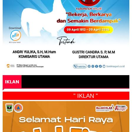
IKLAN
" IKLAN "