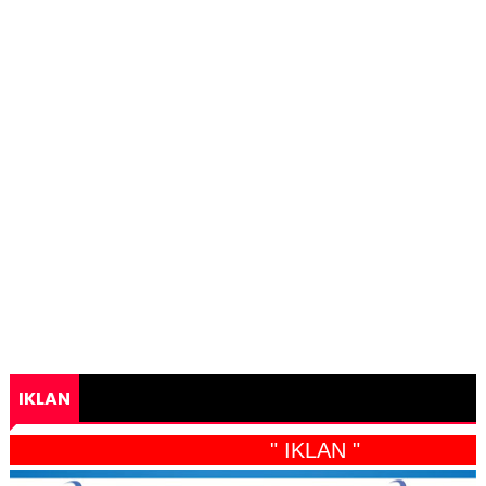
IKLAN
" IKLAN "