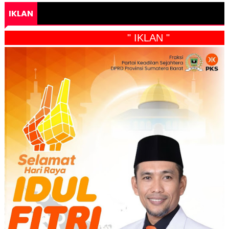
IKLAN
" IKLAN "