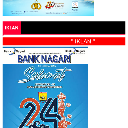
IKLAN
" IKLAN "