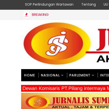
SOP Perlindungan Wartawan
Tentang
UU 
BREAKING
a Alam, Mempererat Persaudaraan, Satgas Yonif 2 Marinir dan Wa
HOME
NASIONAL
PARLEMENT
INT
" Dewan Komisaris PT.Piliang intermaya 