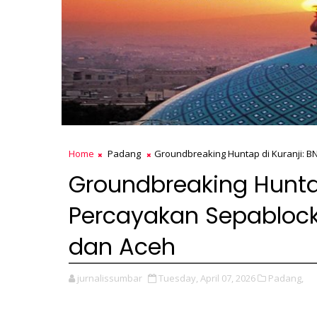
Home
Padang
Groundbreaking Huntap di Kuranji: 
Groundbreaking Huntap
Percayakan Sepabloc
dan Aceh
jurnalissumbar
Tuesday, April 07, 2026
Padang,