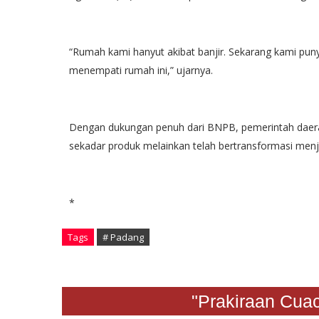
“Rumah kami hanyut akibat banjir. Sekarang kami punya
menempati rumah ini,” ujarnya.
Dengan dukungan penuh dari BNPB, pemerintah daera
sekadar produk melainkan telah bertransformasi menj
*
Tags
# Padang
"Prakiraan Cuaca S