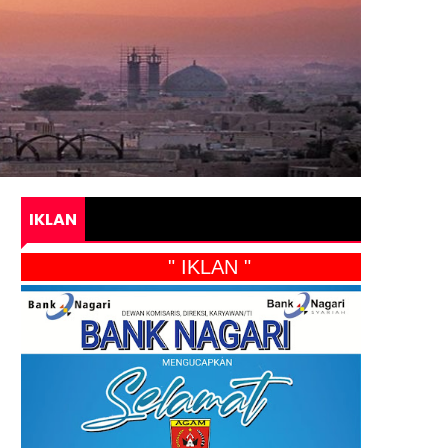
IKLAN
" IKLAN "