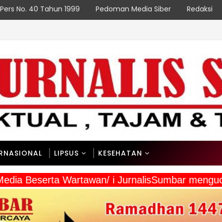
Pers No. 40 Tahun 1999
Pedoman Media Siber
Redaksi
rga Enarotali Wujudkan Paniai Bersih, Indonesia Asri
ERNASIONAL
LIPSUS
KESEHATAN
Media Beserta Wartawan/ i JurnalisSumbar mengu