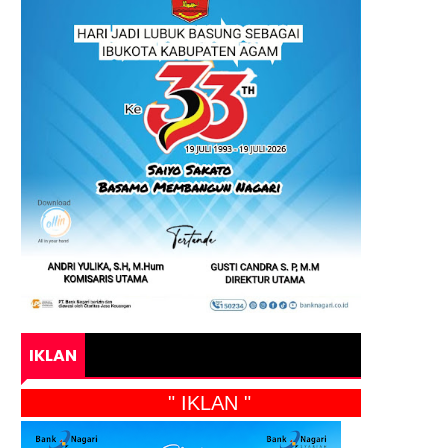
IKLAN
" IKLAN "