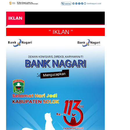
IKLAN
" IKLAN "