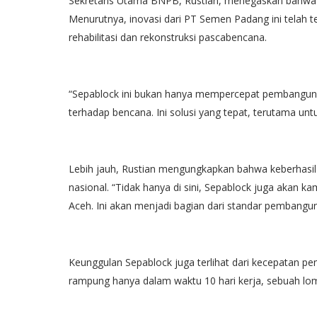
Sekretaris Utama BNPB, Rustian, menegaskan bahwa 
Menurutnya, inovasi dari PT Semen Padang ini tela
rehabilitasi dan rekonstruksi pascabencana.
“Sepablock ini bukan hanya mempercepat pembangunan
terhadap bencana. Ini solusi yang tepat, terutama un
Lebih jauh, Rustian mengungkapkan bahwa keberhasila
nasional. “Tidak hanya di sini, Sepablock juga akan
Aceh. Ini akan menjadi bagian dari standar pembang
Keunggulan Sepablock juga terlihat dari kecepatan p
rampung hanya dalam waktu 10 hari kerja, sebuah lom