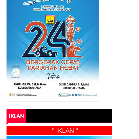
IKLAN
" IKLAN "