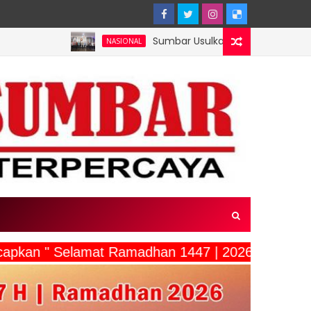
Sumbar Usulkan Mentawai Jadi Kawasan Tambak 
NASIONAL
capkan " Selamat Ramadhan 1447 | 2026"