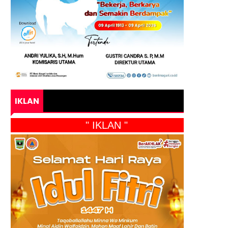
IKLAN
" IKLAN "