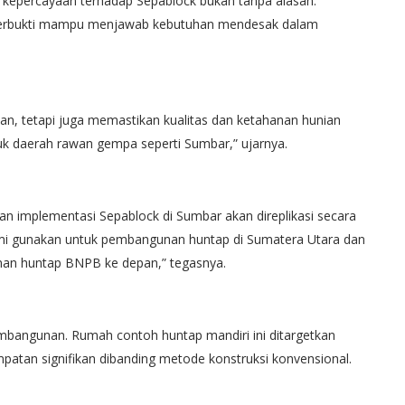
kepercayaan terhadap Sepablock bukan tanpa alasan.
h terbukti mampu menjawab kebutuhan mendesak dalam
, tetapi juga memastikan kualitas dan ketahanan hunian
tuk daerah rawan gempa seperti Sumbar,” ujarnya.
n implementasi Sepablock di Sumbar akan direplikasi secara
 kami gunakan untuk pembangunan huntap di Sumatera Utara dan
unan huntap BNPB ke depan,” tegasnya.
embangunan. Rumah contoh huntap mandiri ini ditargetkan
patan signifikan dibanding metode konstruksi konvensional.