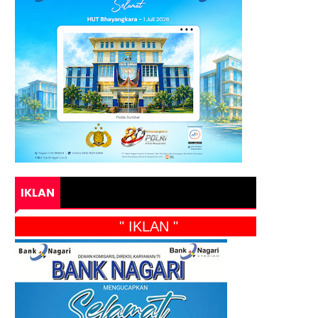
IKLAN
" IKLAN "