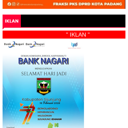
IKLAN
" IKLAN "