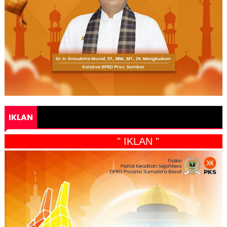
IKLAN
" IKLAN "