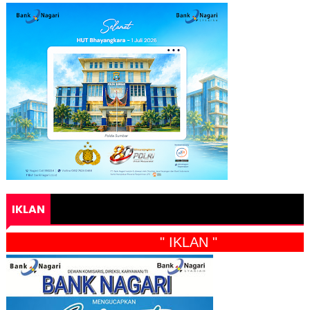
IKLAN
" IKLAN "