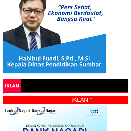
IKLAN
" IKLAN "