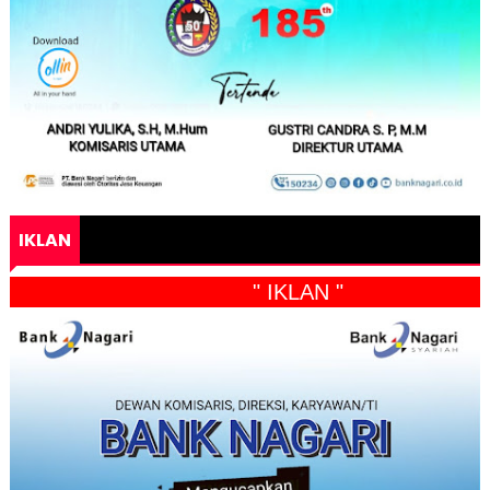
IKLAN
" IKLAN "