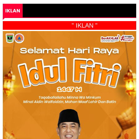
IKLAN
" IKLAN "