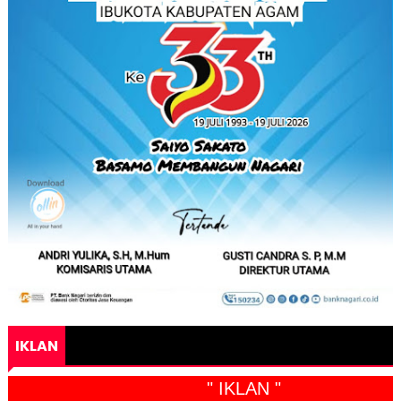
IKLAN
" IKLAN "