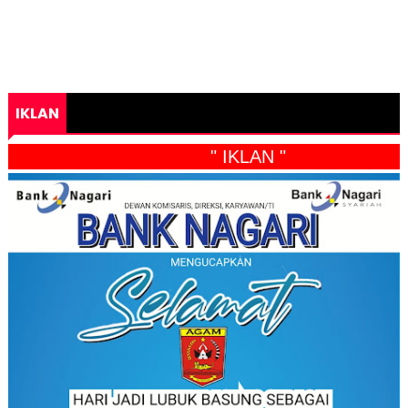
IKLAN
" IKLAN "