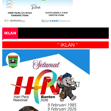
IKLAN
" IKLAN "