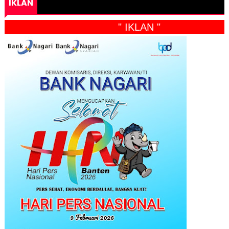
IKLAN
" IKLAN "