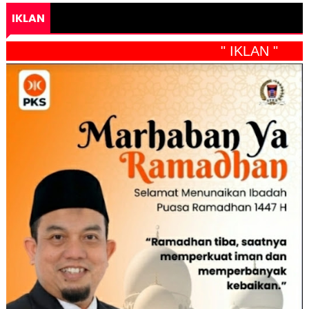
IKLAN
" IKLAN "