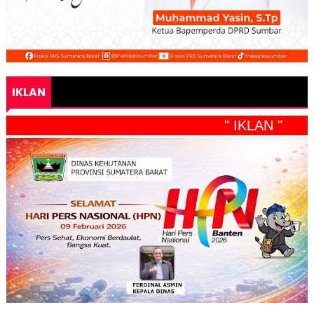
IKLAN
" IKLAN "