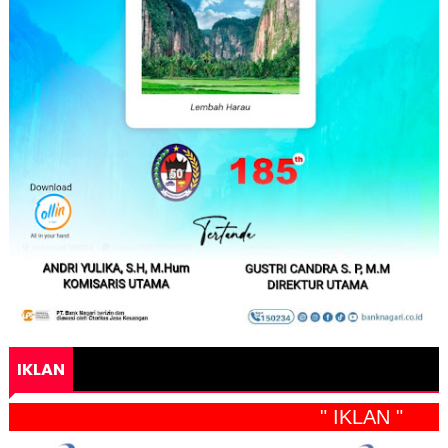
IKLAN
" IKLAN "