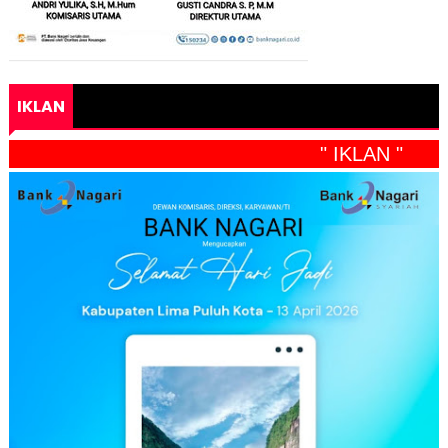
IKLAN
" IKLAN "