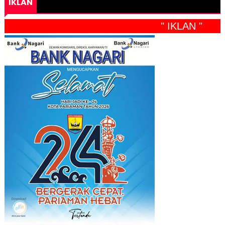
IKLAN
" IKLAN "