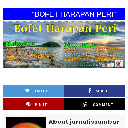
"BOFET HARAPAN PERI"
TWEET
SHARE
PIN IT
COMMENT
About jurnalissumbar