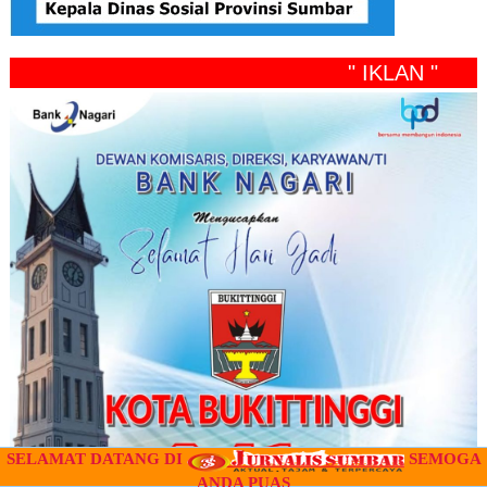
" IKLAN "
SELAMAT DATANG DI
SEMOGA
ANDA PUAS