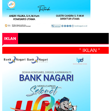
IKLAN
" IKLAN "