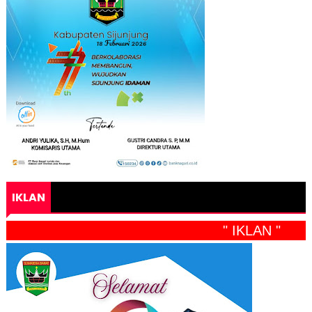
IKLAN
" IKLAN "