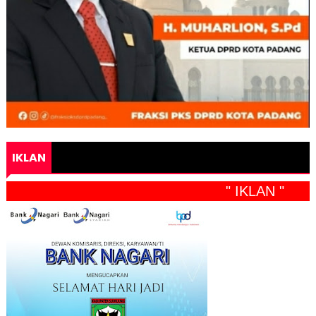
IKLAN
" IKLAN "