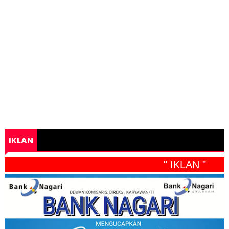
IKLAN
" IKLAN "