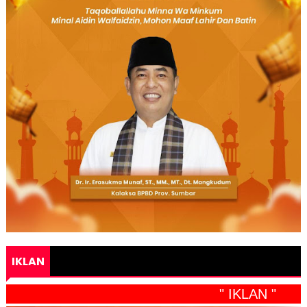
IKLAN
" IKLAN "