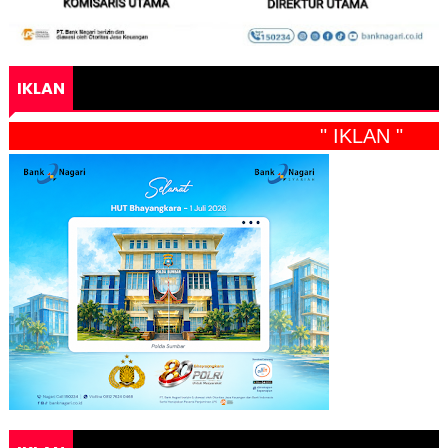
IKLAN
" IKLAN "