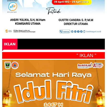
IKLAN
" IKLAN "