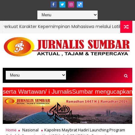
Kepemimpinan Mahasiswa melalui Latihan Dasar Kepemimpinan d
a Media Beserta Wartawan/ i JurnalisSumbar meng
Home
Nasional
Kapolres Maybrat Hadiri Launching Program