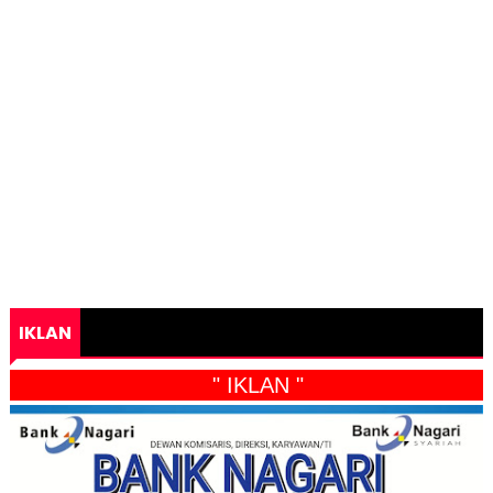
IKLAN
" IKLAN "