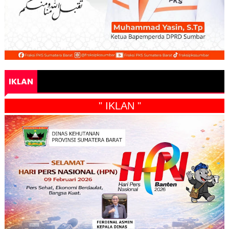
IKLAN
" IKLAN "