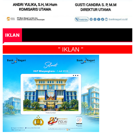
IKLAN
" IKLAN "