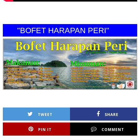
"BOFET HARAPAN PERI"
TWEET
SHARE
PIN IT
COMMENT