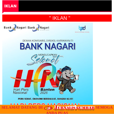
IKLAN
" IKLAN "
SELAMAT DATANG DI
SEMOGA
ANDA PUAS