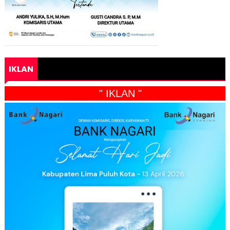
IKLAN
" IKLAN "