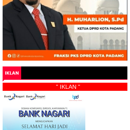
IKLAN
" IKLAN "