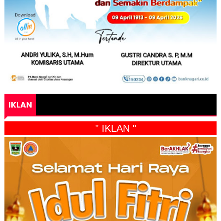
IKLAN
" IKLAN "