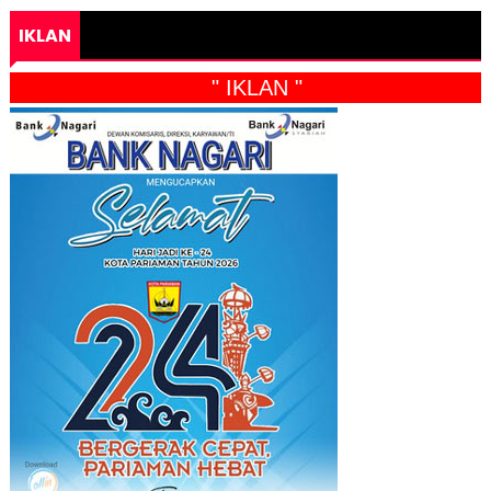
IKLAN
" IKLAN "