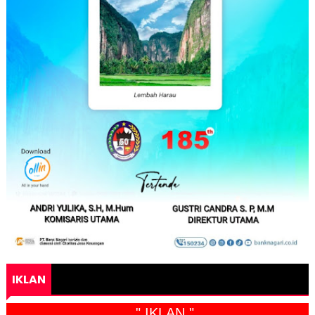
IKLAN
" IKLAN "