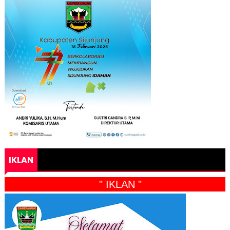
IKLAN
" IKLAN "