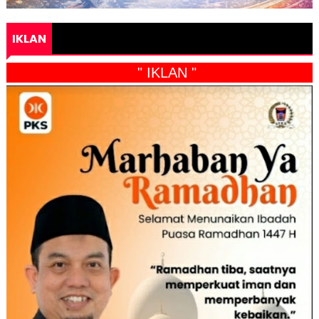
IKLAN
" IKLAN "