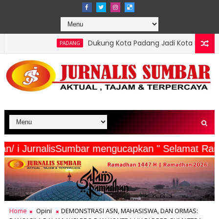
Dukung Kota Padang Jadi Kota Inovator, Kartu Registrasi 
PADANG
a Wartawan/ i JurnalisSumbar mengucapkan " Sela
Home
Opini
DEMONSTRASI ASN, MAHASISWA, DAN ORMAS: