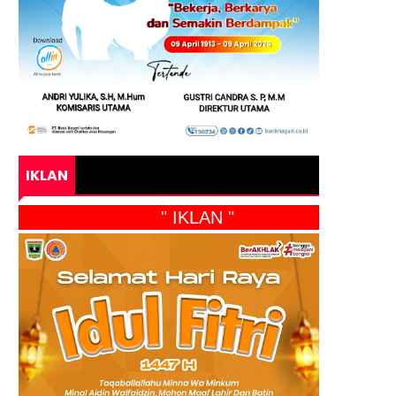
IKLAN
" IKLAN "