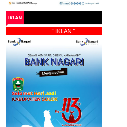
IKLAN
" IKLAN "