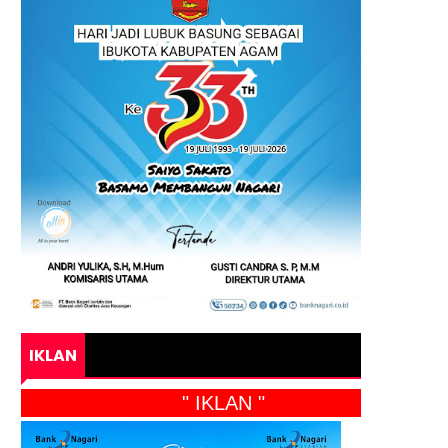
IKLAN
" IKLAN "