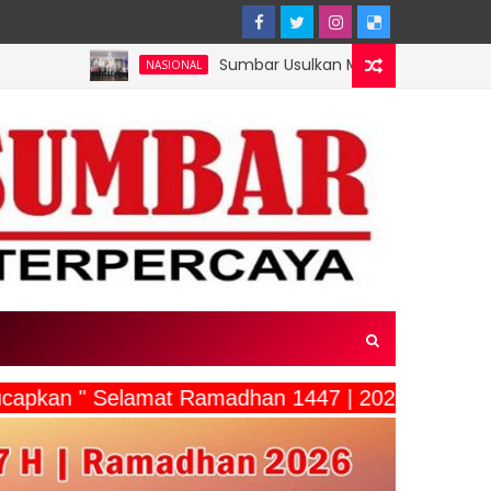
Sumbar Usulkan Mentawai Jadi Kawasan Tambak Uda
NASIONAL
capkan " Selamat Ramadhan 1447 | 2026"