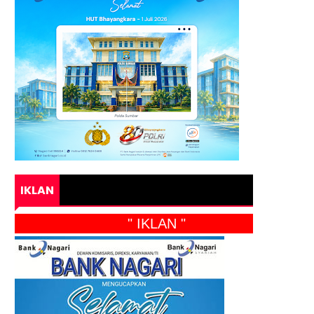
IKLAN
" IKLAN "