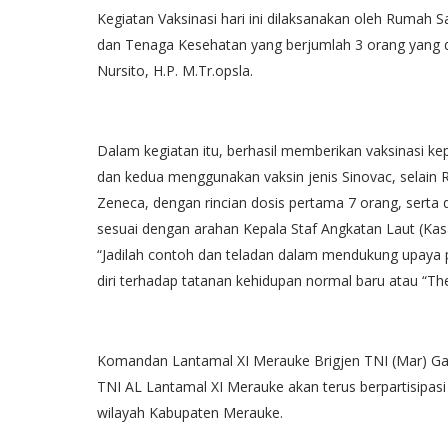
Kegiatan Vaksinasi hari ini dilaksanakan oleh Rumah S
dan Tenaga Kesehatan yang berjumlah 3 orang yang di
Nursito, H.P. M.Tr.opsla.
Dalam kegiatan itu, berhasil memberikan vaksinasi k
dan kedua menggunakan vaksin jenis Sinovac, selain R
Zeneca, dengan rincian dosis pertama 7 orang, serta d
sesuai dengan arahan Kepala Staf Angkatan Laut (Kas
“Jadilah contoh dan teladan dalam mendukung upaya 
diri terhadap tatanan kehidupan normal baru atau “T
Komandan Lantamal XI Merauke Brigjen TNI (Mar) Ga
TNI AL Lantamal XI Merauke akan terus berpartisipas
wilayah Kabupaten Merauke.