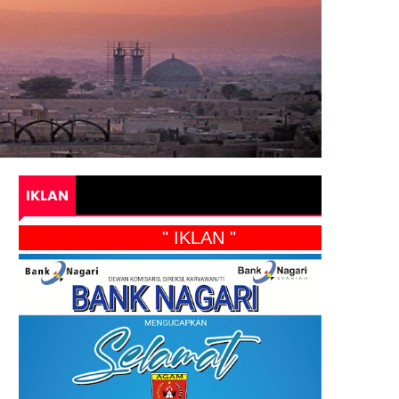
IKLAN
" IKLAN "