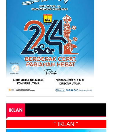
IKLAN
" IKLAN "