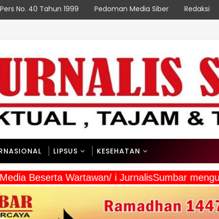
Pers No. 40 Tahun 1999
Pedoman Media Siber
Redaksi
Enarotali Wujudkan Paniai Bersih, Indonesia Asri
ERNASIONAL
LIPSUS
KESEHATAN
 Media Beserta Wartawan/ i JurnalisSumbar mengu