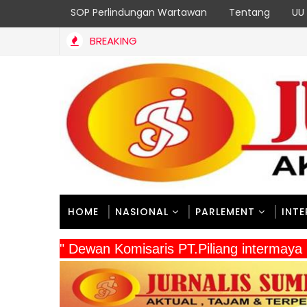
SOP Perlindungan Wartawan
Tentang
UU 
BREAKING
am, Mempererat Persaudaraan, Satgas Yonif 2 Marinir dan Warga 
HOME
NASIONAL
PARLEMENT
INT
" Dewan Komisaris PT.Piliang intermaya