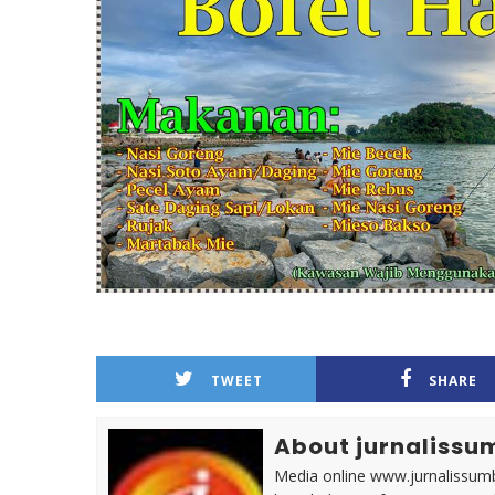
TWEET
SHARE
About jurnalissu
Media online www.jurnalissumb