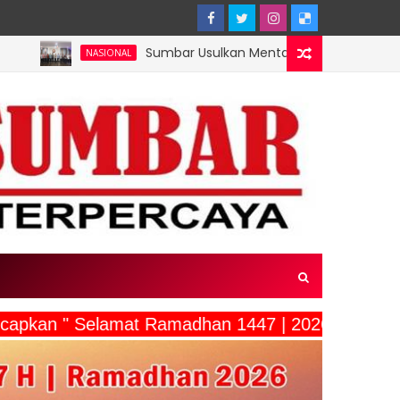
Sumbar Usulkan Mentawai Jadi Kawasan Tambak Udang T
NASIONAL
ucapkan " Selamat Ramadhan 1447 | 2026"