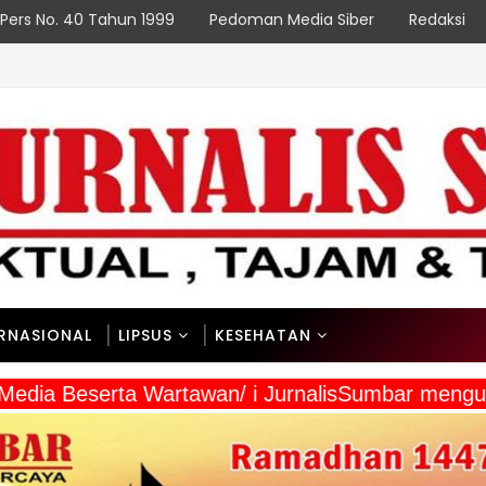
Pers No. 40 Tahun 1999
Pedoman Media Siber
Redaksi
otali Wujudkan Paniai Bersih, Indonesia Asri
ERNASIONAL
LIPSUS
KESEHATAN
a Media Beserta Wartawan/ i JurnalisSumbar meng