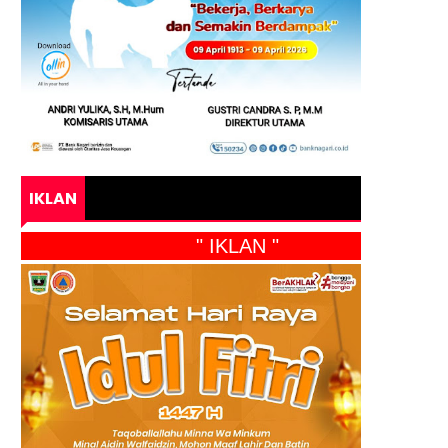
IKLAN
" IKLAN "