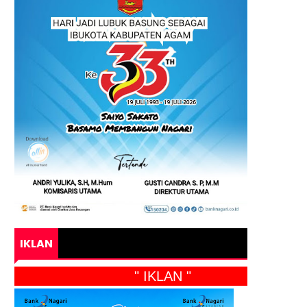
IKLAN
" IKLAN "