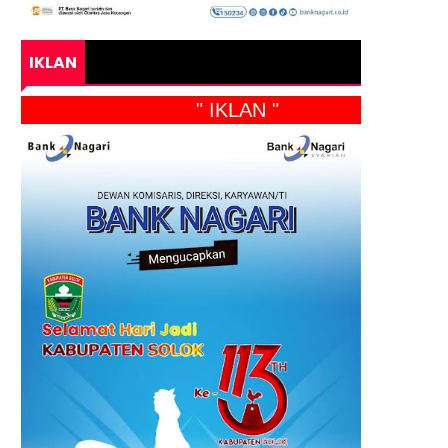
IKLAN
" IKLAN "