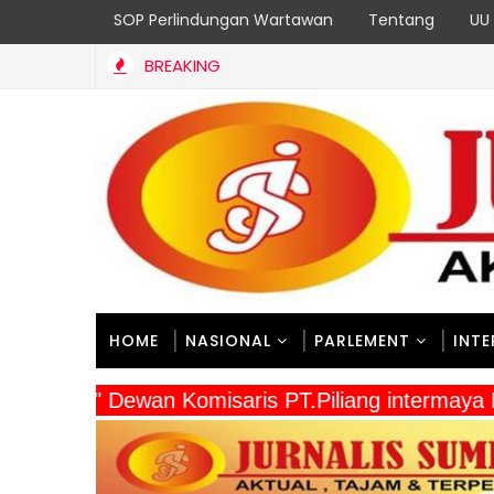
SOP Perlindungan Wartawan
Tentang
UU 
BREAKING
Mempererat Persaudaraan, Satgas Yonif 2 Marinir dan Warga Enar
HOME
NASIONAL
PARLEMENT
INT
" Dewan Komisaris PT.Piliang intermay