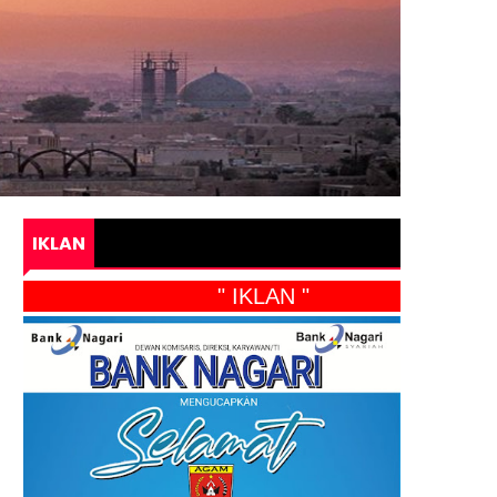
IKLAN
" IKLAN "