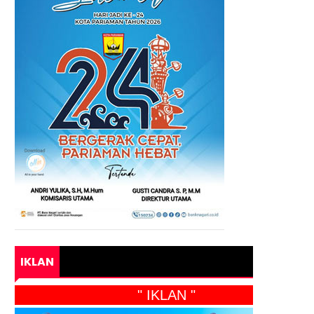
IKLAN
" IKLAN "