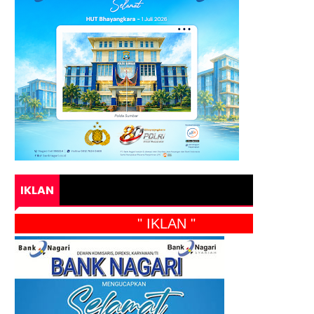
IKLAN
" IKLAN "