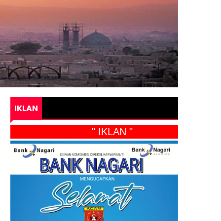
IKLAN
" IKLAN "