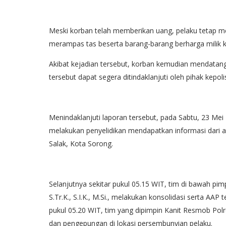
Meski korban telah memberikan uang, pelaku tetap 
merampas tas beserta barang-barang berharga milik k
Akibat kejadian tersebut, korban kemudian mendatang
tersebut dapat segera ditindaklanjuti oleh pihak kepoli
Menindaklanjuti laporan tersebut, pada Sabtu, 23 M
melakukan penyelidikan mendapatkan informasi dari 
Salak, Kota Sorong.
Selanjutnya sekitar pukul 05.15 WIT, tim di bawah pi
S.Tr.K., S.I.K., M.Si., melakukan konsolidasi serta AA
pukul 05.20 WIT, tim yang dipimpin Kanit Resmob Po
dan pengepungan di lokasi persembunyian pelaku.