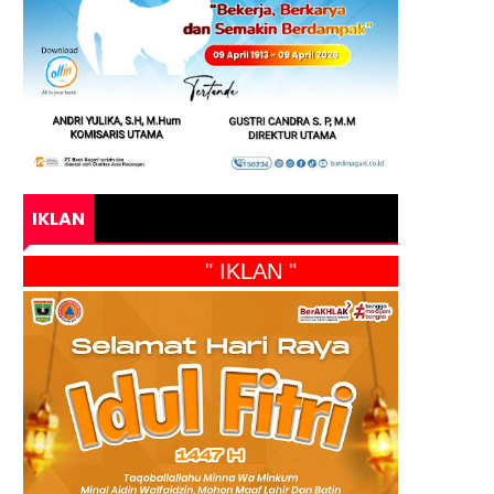
IKLAN
" IKLAN "