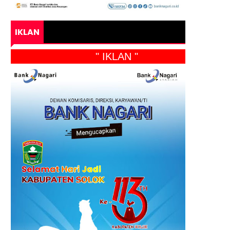
IKLAN
" IKLAN "