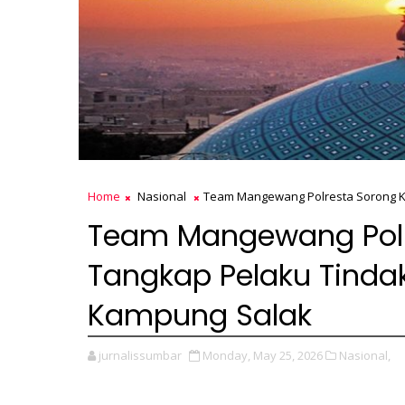
Home
Nasional
Team Mangewang Polresta Sorong Ko
Team Mangewang Polre
Tangkap Pelaku Tindak
Kampung Salak
jurnalissumbar
Monday, May 25, 2026
Nasional,