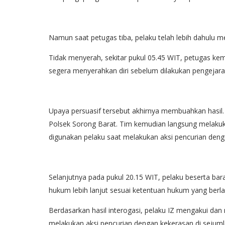
Namun saat petugas tiba, pelaku telah lebih dahulu me
Tidak menyerah, sekitar pukul 05.45 WIT, petugas k
segera menyerahkan diri sebelum dilakukan pengejaran 
Upaya persuasif tersebut akhirnya membuahkan hasil.
Polsek Sorong Barat. Tim kemudian langsung melakuk
digunakan pelaku saat melakukan aksi pencurian deng
Selanjutnya pada pukul 20.15 WIT, pelaku beserta bar
hukum lebih lanjut sesuai ketentuan hukum yang berla
Berdasarkan hasil interogasi, pelaku IZ mengakui da
melakukan aksi pencurian dengan kekerasan di sejumlah