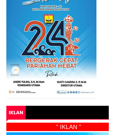
IKLAN
" IKLAN "