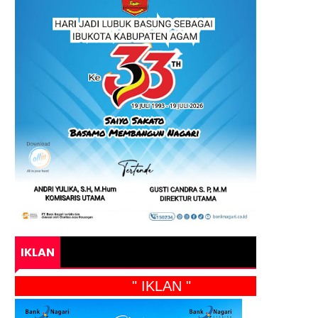
IKLAN
" IKLAN "