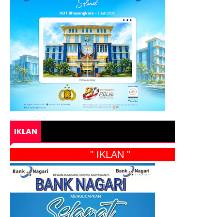
IKLAN
" IKLAN "