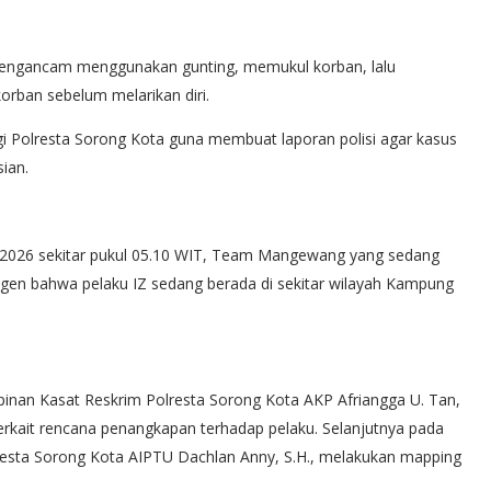
mengancam menggunakan gunting, memukul korban, lalu
orban sebelum melarikan diri.
i Polresta Sorong Kota guna membuat laporan polisi agar kasus
sian.
ei 2026 sekitar pukul 05.10 WIT, Team Mangewang yang sedang
agen bahwa pelaku IZ sedang berada di sekitar wilayah Kampung
mpinan Kasat Reskrim Polresta Sorong Kota AKP Afriangga U. Tan,
P terkait rencana penangkapan terhadap pelaku. Selanjutnya pada
lresta Sorong Kota AIPTU Dachlan Anny, S.H., melakukan mapping