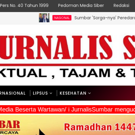
Pers No. 40 Tahun 1999
Pedoman Media Siber
Redaksi
Sumbar 'Sorga-nya' Peredaran Narkoba, Ini K
NASIONAL
ERNASIONAL
LIPSUS
KESEHATAN
a Media Beserta Wartawan/ i JurnalisSumbar meng