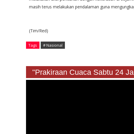
masih terus melakukan pendalaman guna mengungkap 
(Tim/Red)
Tags
# Nasional
"Prakiraan Cuaca Sabtu 2