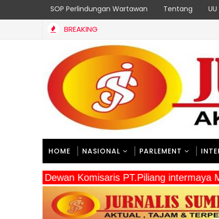
SOP Perlindungan Wartawan
Tentang
UU 
BREAKING
HOME
NASIONAL
PARLEMENT
INT
" Dewan Komisaris PT.Piliang intermay