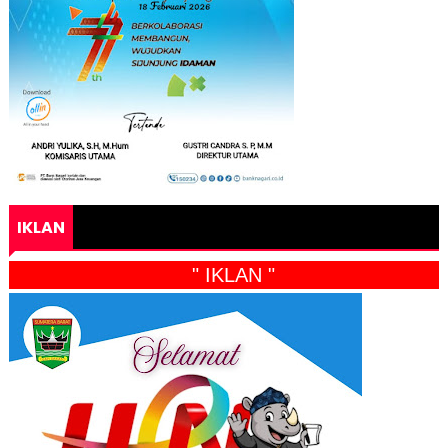
IKLAN
" IKLAN "