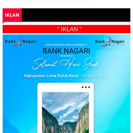
IKLAN
" IKLAN "