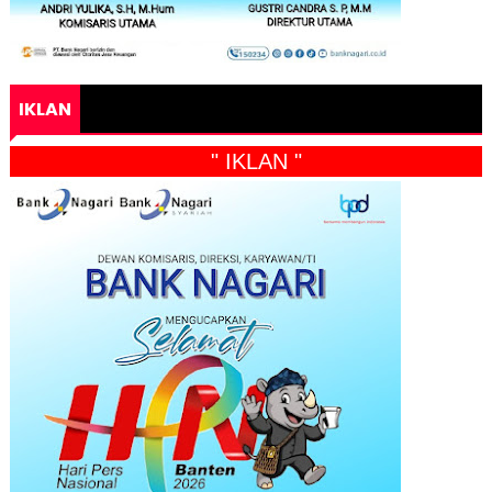
IKLAN
" IKLAN "