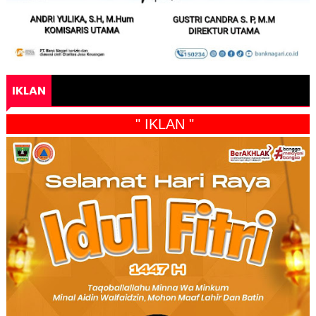
IKLAN
" IKLAN "