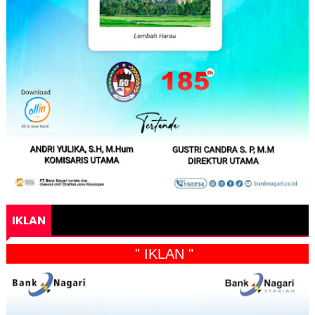
IKLAN
" IKLAN "