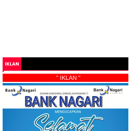
IKLAN
" IKLAN "