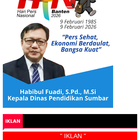
IKLAN
" IKLAN "