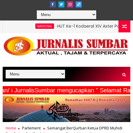
HUT Ke-1 Kodaeral XIV Aster Pangkoarmada III Hadiri Bakt
SIONAL
ta Wartawan/ i JurnalisSumbar mengucapkan " Sel
Home
Parlement
Semangat BerQurban Ketua DPRD Muhidi