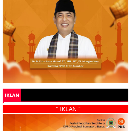
IKLAN
" IKLAN "