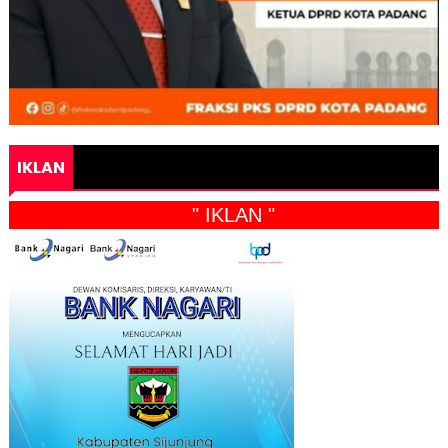
IKLAN
" IKLAN "