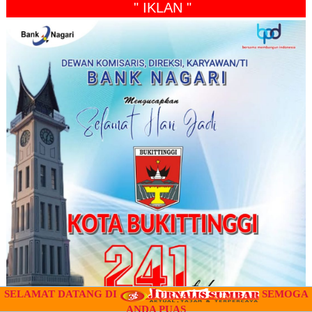
" IKLAN "
SELAMAT DATANG DI
SEMOGA
ANDA PUAS